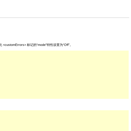
omErrors> 标记的“mode”特性设置为“Off”。