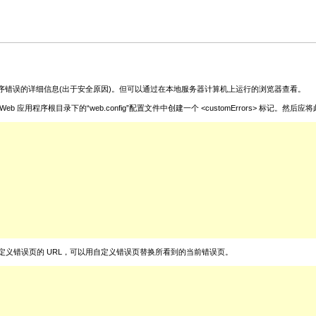
序错误的详细信息(出于安全原因)。但可以通过在本地服务器计算机上运行的浏览器查看。
录下的“web.config”配置文件中创建一个 <customErrors> 标记。然后应将此 <cust
性，使之指向自定义错误页的 URL，可以用自定义错误页替换所看到的当前错误页。