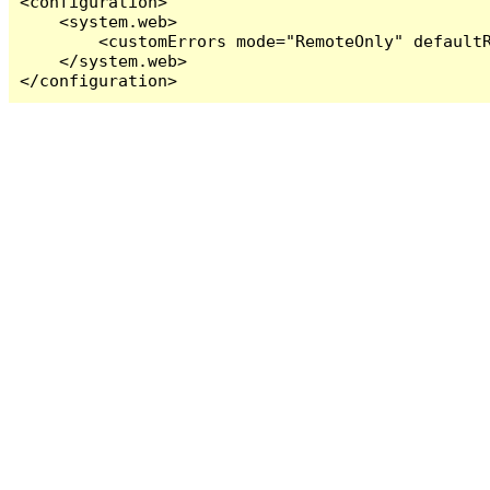
<configuration>

    <system.web>

        <customErrors mode="RemoteOnly" defaultR
    </system.web>

</configuration>