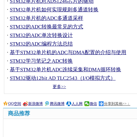
·
STM32单片机对ADS1246芯片的驱动
·
STM32单片机如何实现规则多通道转换
·
STM32单片机的ADC多通道采样
·
STM32的ADC转换最常见的方式
·
STM32的ADC单次转换设计
·
STM32的ADC编程方法总结
·
基于STM32单片机的ADC与DMA配置的介绍与使用
·
STM32学习笔记之ADC转换
·
基于STM32单片机ADC连续采集和DMA循环转换
·
STM32驱动12bit AD TLC2543（I/O模拟方式）
更多>>
QQ空间
新浪微博
腾讯微博
人人网
微信
分享到其他>>：
商品推荐