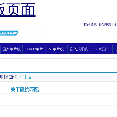
版页面
网站导航
|
最新更新
|
设
国产单片机
STM32单片
51单片机
嵌入式系统
PCB设计
机编程
基础知识
> 正文
关于阻抗匹配