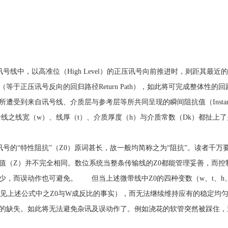
）
讯号线中，以高准位（High Level）的正压讯号向前推进时，则距其
于正压讯号反向的回归路径Return Path），如此将可完成整体性的回路
到来自讯号线、介质层与参考层等所共同呈现的瞬间阻抗值（Instantaniou
线之线宽（w）、线厚（t）、介质厚度（h）与介质常数（Dk）都扯上
讯号的“特性阻抗”（Z0）原词甚长，故一般均简称之为“阻抗”。读者千万要
（Z）并不完全相同。数位系统当整条传输线的Z0都能管理妥善，而控制在
少，而误动作也可避免。 但当上述微带线中Z0的四种变数（w、t、h、
上述公式中之Z0与W成反比的事实），而无法继续维持应有的稳定均匀（Co
的缺失。如此将无法避免杂讯及误动作了。例如浇花的软管突然被踩住，