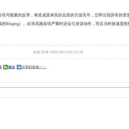
分讯号能量的反弹，将造成原来良好品质的方波讯号，立即出现异常的变形（即
二者后续的Ringing）。此等高频杂讯严重时还会引发误动作，而且当时脉速
来源: 作者: 时间:2005/3/26 5:03:40
网
微信
分享到其他>>：