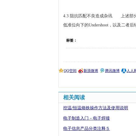
4.3 阻抗匹配不良造成杂讯 上述部
低准位向下的Undershoot，以及
标签：
QQ空间
新浪微博
腾讯微博
人人
相关阅读
控温/恒温烙铁操作方法及使用说明
电子制造入门－电子焊接
电子信息产品分类注释５