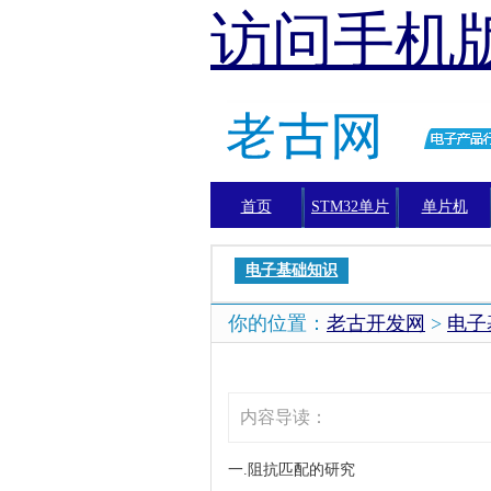
访问手机
首页
STM32单片
单片机
机
电子基础知识
你的位置：
老古开发网
>
电子
内容导读：
一.阻抗匹配的研究