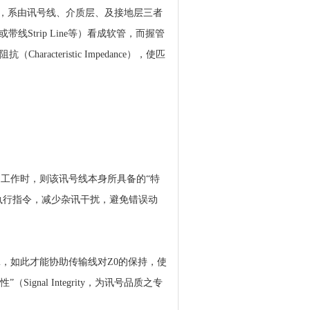
n Line，系由讯号线、介质层、及接地层三者
或带线Strip Line等）看成软管，而握管
cteristic Impedance），使匹
）中工作时，则该讯号线本身所具备的“特
执行指令，减少杂讯干扰，避免错误动
hm，如此才能协助传输线对Z0的保持，使
nal Integrity，为讯号品质之专