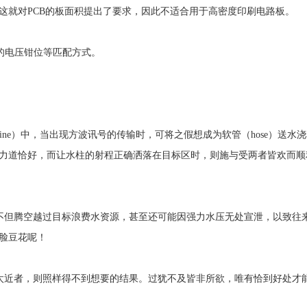
这就对PCB的板面积提出了要求，因此不适合用于高密度印刷电路板。
管的电压钳位等匹配方式。
nal Line）中，当出现方波讯号的传输时，可将之假想成为软管（hose）
力道恰好，而让水柱的射程正确洒落在目标区时，则施与受两者皆欢而顺
远，不但腾空越过目标浪费水资源，甚至还可能因强力水压无处宣泄，以致往
脸豆花呢！
射程太近者，则照样得不到想要的结果。过犹不及皆非所欲，唯有恰到好处才