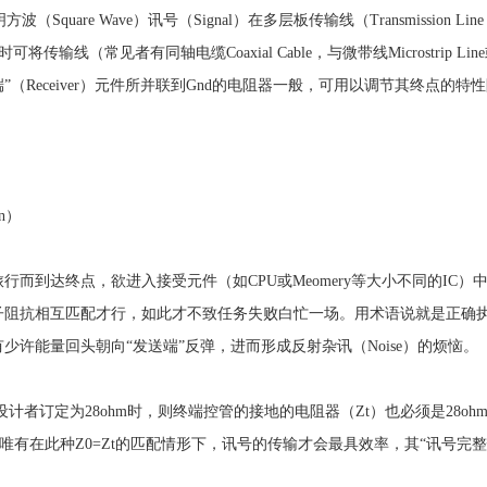
（Square Wave）讯号（Signal）在多层板传输线（Transmissio
线（常见者有同轴电缆Coaxial Cable，与微带线Microstrip Line
ceiver）元件所并联到Gnd的电阻器一般，可用以调节其终点的特性阻抗（Chara
n）
驰旅行而到达终点，欲进入接受元件（如CPU或Meomery等大小不同的IC
子阻抗相互匹配才行，如此才不致任务失败白忙一场。用术语说就是正确
少许能量回头朝向“发送端”反弹，进而形成反射杂讯（Noise）的烦恼。
被设计者订定为28ohm时，则终端控管的接地的电阻器（Zt）也必须是28o
有在此种Z0=Zt的匹配情形下，讯号的传输才会最具效率，其“讯号完整性”（Sig