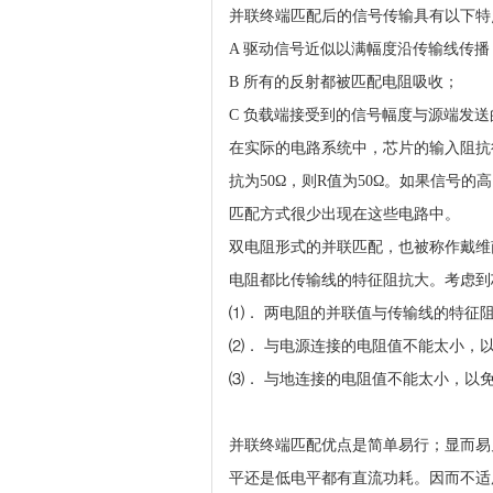
并联终端匹配后的信号传输具有以下特
A 驱动信号近似以满幅度沿传输线传播
B 所有的反射都被匹配电阻吸收；
C 负载端接受到的信号幅度与源端发
在实际的电路系统中，芯片的输入阻抗
抗为50Ω，则R值为50Ω。如果信号的
匹配方式很少出现在这些电路中。
双电阻形式的并联匹配，也被称作戴维
电阻都比传输线的特征阻抗大。考虑到
⑴． 两电阻的并联值与传输线的特征
⑵． 与电源连接的电阻值不能太小，
⑶． 与地连接的电阻值不能太小，以
并联终端匹配优点是简单易行；显而易
平还是低电平都有直流功耗。因而不适