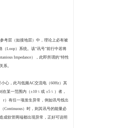
最近的参考层（如接地层）中，理论上必有被
（Loop）系统。该“讯号”前行中若将
s Impedance），此即所谓的“特性
了关系。
小心，此与低频AC交流电（60Hz）其
某一范围内（±10﹪或 ±5﹪）者，
 r）有任一项发生异常，例如讯号线出
ntinuous）时，则其讯号的能量必
造成软管两端都出现异常，正好可说明