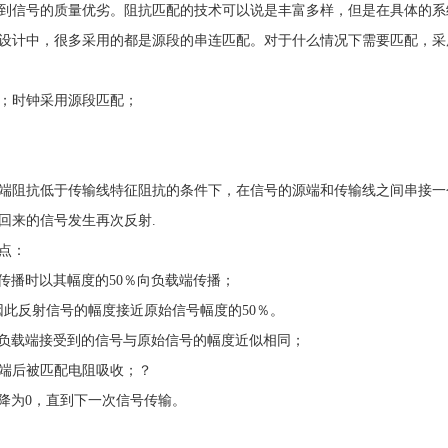
到信号的质量优劣。阻抗匹配的技术可以说是丰富多样，但是在具体的系
设计中，很多采用的都是源段的串连匹配。对于什么情况下需要匹配，采
；时钟采用源段匹配；
端阻抗低于传输线特征阻抗的条件下，在信号的源端和传输线之间串接一
回来的信号发生再次反射.
点：
传播时以其幅度的50％向负载端传播；
因此反射信号的幅度接近原始信号幅度的50％。
使负载端接受到的信号与原始信号的幅度近似相同；
源端后被匹配电阻吸收；？
降为0，直到下一次信号传输。