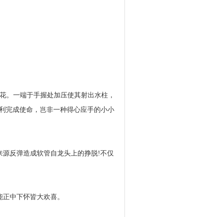
送水浇花。一端于手握处加压使其射出水柱，
利完成使命，岂非一种得心应手的小小
来源反弹造成软管自龙头上的挣脱!不仅
能正中下怀皆大欢喜。