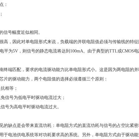
点：
；
送的信号幅度近似相同。
很高，因此对单电阻形式来说，负载端的并联电阻值必须与传输线的特征
高电平为5V，则信号的静态电流将达到100mA。由于典型的TTL或CMO
南终端匹配，要求的电流驱动能力比单电阻形式小。这是因为两电阻的并
芯片的驱动能力，两个电阻值的选择必须遵循三个原则：
阻抗相等；
以免信号为低电平时驱动电流过大；
免信号为高电平时驱动电流过大。
见的缺点是会带来直流功耗：单电阻方式的直流功耗与信号的占空比紧密
用于电池供电系统等对功耗要求高的系统。另外，单电阻方式由于驱动能力