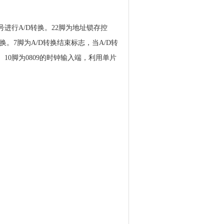
号进行A/D转换。22脚为地址锁存控
。7脚为A/D转换结束标志，当A/D转
10脚为0809的时钟输入端，利用单片