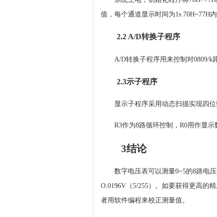
值，每个通道显示时间为1s.70H~7
2.2 A/D转换子程序
A/D转换子程序用来控制对0809/
2.3示子程序
显示子程序采用动态扫描实现四位数
R3作为8路循环控制，R0用作显
3结论
数字电压表可以测量0~5的8路电压值
O.0196V（5/255）。如要获得更
者用软件编程来校正测量值。