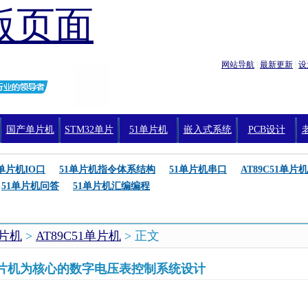
版页面
网站导航
|
最新更新
|
设
国产单片机
STM32单片
51单片机
嵌入式系统
PCB设计
机编程
1单片机IO口
51单片机指令体系结构
51单片机串口
AT89C51单片机
51单片机问答
51单片机汇编编程
单片机
>
AT89C51单片机
> 正文
1单片机为核心的数字电压表控制系统设计