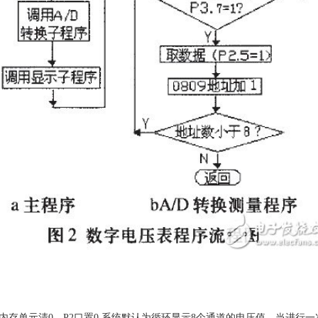
7H内存单元清0，P2口置0.系统默认为循环显示8个通道的电压值，当进行