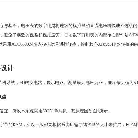
心与基础，电压表的数字化是将连续的模拟量如直流电压转换成不连续的
，避免了读数的视差和视觉疲劳。目前数字万用表的内部核心部件是A/D
采用ADC0809对输入模拟信号进行转换，控制核心AT89c51N对转
路设计
片机系统，~D转换电路，显示电路。测量最大电压为5V，显示最大值为5.
电路
宜，所以本系统采用89C51单片机，其原理图如图1所示。
M，128字节的RAM，所以一般都要根据系统所需存储容量的大小来扩展，ROM