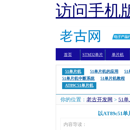
访问手机
首页
STM32单片
单片机
机
51单片机
51单片机的应用
5
51单片机中断系统
51单片机教程
AT89C51单片机
你的位置：
老古开发网
>
51
以AT89c5
内容导读：