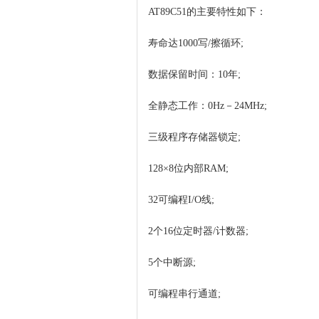
AT89C51的主要特性如下：
寿命达1000写/擦循环;
数据保留时间：10年;
全静态工作：0Hz－24MHz;
三级程序存储器锁定;
128×8位内部RAM;
32可编程I/O线;
2个16位定时器/计数器;
5个中断源;
可编程串行通道;