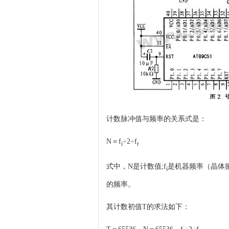
计数脉冲值与频率的关系式是：
N＝f
÷2÷f
i
r
式中，N是计数值;f
是机器频率（晶体振荡
i
的频率。
其计数初值T的求法如下：