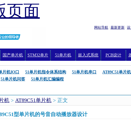
版页面
网站导航
|
最新更新
|
设
国产单片机
STM32单片
51单片机
嵌入式系统
PCB设计
机编程
1单片机IO口
51单片机指令体系结构
51单片机串口
AT89C51单片机
51单片机问答
51单片机汇编编程
单片机
>
AT89C51单片机
> 正文
T89C51型单片机的号音自动播放器设计