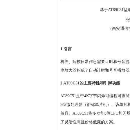
基于AT89C5
张
（西安通信学院
1 引言
机关、院校日常作息需要计时和号音提示，
率放大器构成了自动计时和号音播放器
2 AT89C51的主要特性和引脚功能
AT89C51是带4K字节闪烁可编程可擦
8位微处理器（俗称单片机）。该单片机
兼容。AT89C51将多功能8位CPU
了灵活性高且价格低廉的方案。