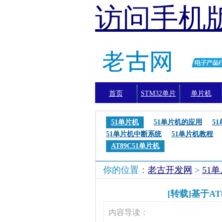
访问手机
首页
STM32单片
单片机
机
51单片机
51单片机的应用
5
51单片机中断系统
51单片机教程
AT89C51单片机
你的位置：
老古开发网
>
51
[转载]基于A
内容导读：