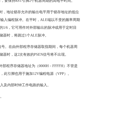
时，要保持RST引脚2个机器周期的高电平时间。
存储器时，地址锁存允许的输出电平用于锁存地址的低位
于输入编程脉冲。在平时，ALE端以不变的频率周期
的1/6，它可用作对外部输出的脉冲或用于定时目
储器时，将跳过1个ALE脉冲。
通信号。在由外部程序存储器取指期间，每个机器周
储器时，这2次有效的PSEN信号将不出现。
，外部程序存储器地址为（0000H－FFFFH）不管是
，此引脚也用于施加12V编程电源（VPP）。
的输入及内部时钟工作电路的输入。
出。