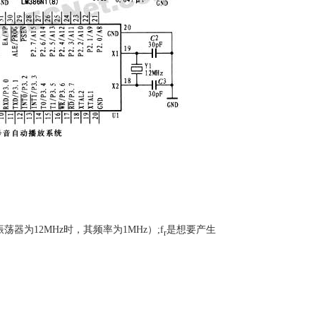
器为12MHz时，其频率为1MHz）;f
是想要产生
r