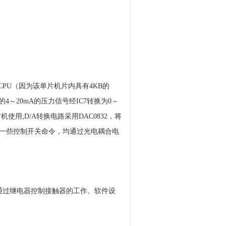
CPU（因为该单片机片内具有4KB的
来的4～20mA的压力信号经IC7转换为0～
用;D/A转换电路采用DAC0832，将
的一些控制开关命令，均通过光电耦合电
通过继电器控制接触器的工作。软件设