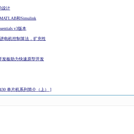
的设计
MATLAB和Simulink
entials v3版本
先进电机控制算法，扩充性
全系开发板助力快速原型开发
P430 单片机系列简介（上） ]