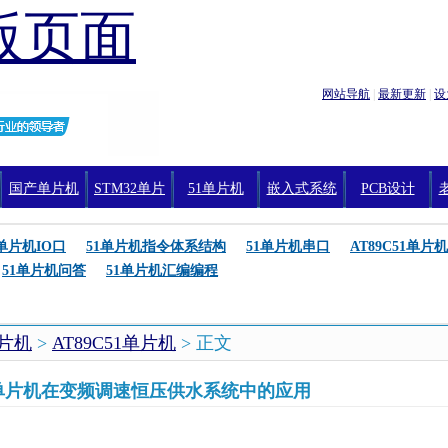
版页面
网站导航
|
最新更新
|
设
国产单片机
STM32单片
51单片机
嵌入式系统
PCB设计
机编程
1单片机IO口
51单片机指令体系结构
51单片机串口
AT89C51单片机
51单片机问答
51单片机汇编编程
单片机
>
AT89C51单片机
> 正文
51单片机在变频调速恒压供水系统中的应用