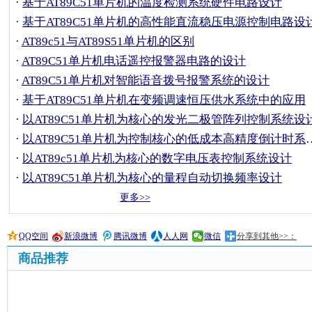
·
基于AT89C51单片机的温度检测系统硬件电路设计
·
基于AT89C51单片机的高性能直流稳压电源控制电路设
·
AT89c51与AT89S51单片机的区别
·
AT89C51单片机电话遥控报警器电路的设计
·
AT89C51单片机对智能语音拨号报警系统的设计
·
基于AT89C51单片机在变频调速恒压供水系统中的应用
·
以AT89C51单片机为核心的发光二极管阵列控制系统设
·
以AT89C51单片机为控制核心的低成本高精度倒计时系统设计
·
以AT89c51单片机为核心的数字电压表控制系统设计
·
以AT89C51单片机为核心的量程自动切换频率设计
更多>>
QQ空间
新浪微博
腾讯微博
人人网
微信
分享到其他>>：
商品推荐