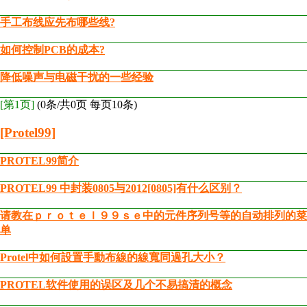
手工布线应先布哪些线?
如何控制PCB的成本?
降低噪声与电磁干扰的一些经验
[第1页]
(0条/共0页 每页10条)
[Protel99]
PROTEL99简介
PROTEL99 中封装0805与2012[0805]有什么区别？
请教在ｐｒｏｔｅｌ９９ｓｅ中的元件序列号等的自动排列的菜
单
Protel中如何設置手動布線的線寬同過孔大小？
PROTEL软件使用的误区及几个不易搞清的概念