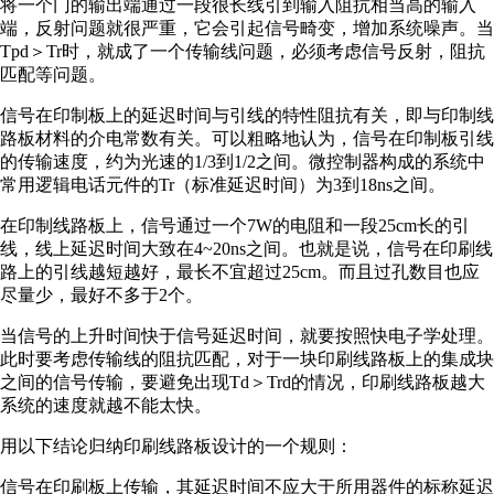
将一个门的输出端通过一段很长线引到输入阻抗相当高的输入
端，反射问题就很严重，它会引起信号畸变，增加系统噪声。当
Tpd＞Tr时，就成了一个传输线问题，必须考虑信号反射，阻抗
匹配等问题。
信号在印制板上的延迟时间与引线的特性阻抗有关，即与印制线
路板材料的介电常数有关。可以粗略地认为，信号在印制板引线
的传输速度，约为光速的1/3到1/2之间。微控制器构成的系统中
常用逻辑电话元件的Tr（标准延迟时间）为3到18ns之间。
在印制线路板上，信号通过一个7W的电阻和一段25cm长的引
线，线上延迟时间大致在4~20ns之间。也就是说，信号在印刷线
路上的引线越短越好，最长不宜超过25cm。而且过孔数目也应
尽量少，最好不多于2个。
当信号的上升时间快于信号延迟时间，就要按照快电子学处理。
此时要考虑传输线的阻抗匹配，对于一块印刷线路板上的集成块
之间的信号传输，要避免出现Td＞Trd的情况，印刷线路板越大
系统的速度就越不能太快。
用以下结论归纳印刷线路板设计的一个规则：
信号在印刷板上传输，其延迟时间不应大于所用器件的标称延迟