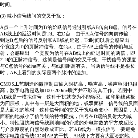
时间。
(3) 减小信号线间的交叉干扰：
A点一个上升时间为Tr的阶跃信号通过引线AB传向B端。信号在
AB线上的延迟时间是Td。在D点，由于A点信号的向前传输，
到达B点后的信号反射和AB线的延迟，Td时间以后会感应出一
个宽度为Tr的页脉冲信号。在C点，由于AB上信号的传输与反
射，会感应出一个宽度为信号在AB线上的延迟时间的两倍，即
2Td的正脉冲信号。这就是信号间的交叉干扰。干扰信号的强度
与C点信号的di/at有关，与线间距离有关。当两信号线不是很长
时，AB上看到的实际是两个脉冲的迭加。
CMOS工艺制造的微控制由输入阻抗高，噪声高，噪声容限也很
高，数字电路是迭加100~200mv噪声并不影响其工作。若图中
AB线是一模拟信号，这种干扰就变为不能容忍。如印刷线路板
为四层板，其中有一层是大面积的地，或双面板，信号线的反面
是大面积的地时，这种信号间的交叉干扰就会变小。原因是，大
面积的地减小了信号线的特性阻抗，信号在D端的反射大为减
小。特性阻抗与信号线到地间的介质的介电常数的平方成反比，
与介质厚度的自然对数成正比。若AB线为一模拟信号，要避免
数字电路信号线CD对AB的干扰，AB线下方要有大面积的地，