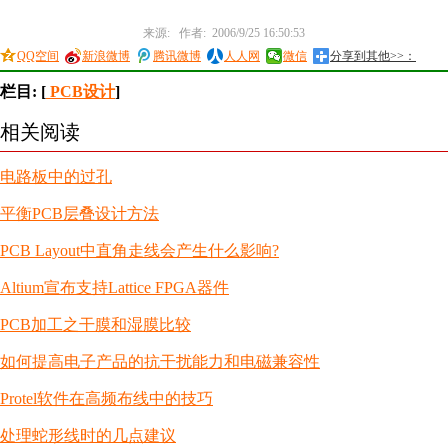
来源: 作者: 2006/9/25 16:50:53
QQ空间
新浪微博
腾讯微博
人人网
微信
分享到其他>>：
栏目: [
PCB设计
]
相关阅读
电路板中的过孔
平衡PCB层叠设计方法
PCB Layout中直角走线会产生什么影响?
Altium宣布支持Lattice FPGA器件
PCB加工之干膜和湿膜比较
如何提高电子产品的抗干扰能力和电磁兼容性
Protel软件在高频布线中的技巧
处理蛇形线时的几点建议