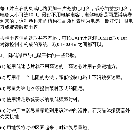
每10片左右的集成电路要加一片充放电电容，或称为蓄放电容，
电容大小可选10uf。最好不用电解电容，电解电容是两层溥膜卷
起来的，这种卷起来的结构在高频时表现为电感，最好使用胆电
容或聚碳酸酝电容。
去耦电容值的选取并不严格，可按C=1/f计算;即10MHz取0.1uf，
对微控制器构成的系统，取0.1~0.01uf之间都可以。
3、 降低噪声与电磁干扰的一些经验。
(1) 能用低速芯片就不用高速的，高速芯片用在关键地方。
(2) 可用串一个电阻的办法，降低控制电路上下沿跳变速率。
(3) 尽量为继电器等提供某种形式的阻尼。
(4) 使用满足系统要求的最低频率时钟。
(5) 时钟产生器尽量靠近到用该时钟的器件。石英晶体振荡器外
壳要接地。
(6) 用地线将时钟区圈起来，时钟线尽量短。