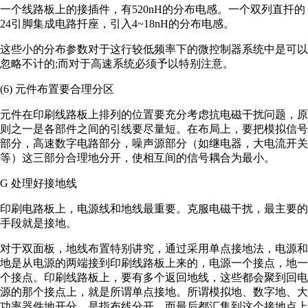
一个线路板上的接插件，有520nH的分布电感。一个双列直扦的
24引脚集成电路扦座，引入4~18nH的分布电感。
这些小的分布参数对于这行较低频率下的微控制器系统中是可以
忽略不计的;而对于高速系统必须予以特别注意。
(6) 元件布置要合理分区
元件在印刷线路板上排列的位置要充分考虑抗电磁干扰问题，原
则之一是各部件之间的引线要尽量短。在布局上，要把模拟信号
部分，高速数字电路部分，噪声源部分（如继电器，大电流开关
等）这三部分合理地分开，使相互间的信号耦合为最小。
G 处理好接地线
印刷电路板上，电源线和地线最重要。克服电磁干扰，最主要的
手段就是接地。
对于双面板，地线布置特别讲究，通过采用单点接地法，电源和
地是从电源的两端接到印刷线路板上来的，电源一个接点，地一
个接点。印刷线路板上，要有多个返回地线，这些都会聚到回电
源的那个接点上，就是所谓单点接地。所谓模拟地、数字地、大
功率器件地开分，是指布线分开，而最后都汇集到这个接地点上