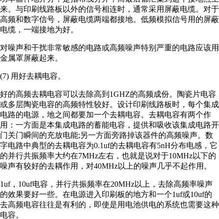
来。与印刷线路板以外的信号相连时，通常采用屏蔽电缆。对于
高频和数字信号，屏蔽电缆两端都接地。低频模拟信号用的屏蔽
电缆，一端接地为好。
对噪声和干扰非常敏感的电路或高频噪声特别严重的电路应该用
金属罩屏蔽起来。
(7) 用好去耦电容。
好的高频去耦电容可以去除高到1GHZ的高频成份。陶瓷片电容
或多层陶瓷电容的高频特性较好。设计印刷线路板时，每个集成
电路的电源，地之间都要加一个去耦电容。去耦电容有两个作
用：一方面是本集成电路的蓄能电容，提供和吸收该集成电路开
门关门瞬间的充放电能;另一方面旁路掉该器件的高频噪声。数
字电路中典型的去耦电容为0.1uf的去耦电容有5nH分布电感，它
的并行共振频率大约在7MHz左右，也就是说对于10MHz以下的
噪声有较好的去耦作用，对40MHz以上的噪声几乎不起作用。
1uf，10uf电容，并行共振频率在20MHz以上，去除高频率噪声
的效果要好一些。在电源进入印刷板的地方和一个1uf或10uf的
去高频电容往往是有利的，即使是用电池供电的系统也需要这种
电容。