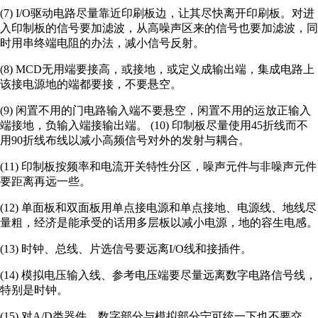
(7) I/O驱动电路尽量靠近印刷板边，让其尽快离开印刷板。对进
入印制板的信号要加滤波，从高噪声区来的信号也要加滤波，同
时用串终端电阻的办法，减小信号反射。
(8) MCD无用端要接高，或接地，或定义成输出端，集成电路上
该接电源地的端都要接，不要悬空。
(9) 闲置不用的门电路输入端不要悬空，闲置不用的运放正输入
端接地，负输入端接输出端。 (10) 印制板尽量使用45折线而不
用90折线布线以减小高频信号对外的发射与耦合。
(11) 印制板按频率和电流开关特性分区，噪声元件与非噪声元件
要距离再远一些。
(12) 单面板和双面板用单点接电源和单点接地、电源线、地线尽
量粗，经济是能承受的话用多层板以减小电源，地的容生电感。
(13) 时钟、总线、片选信号要远离I/O线和接插件。
(14) 模拟电压输入线、参考电压端要尽量远离数字电路信号线，
特别是时钟。
(15) 对A/D类器件，数字部分与模拟部分宁可统一下也不要交