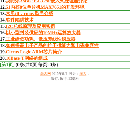
11.
英特尔Xscale PXA250嵌入式处理器介绍
12.
51内核8位单片机MAX7651的开发环境
13.
常见ttl，cmos 型号介绍
14.
软件陷阱技术
15.
I2C总线原理及应用实例
16.
以小型封装供应的10MHz运算放大器
17.
工业级低功耗、低压差线性稳压器
18.
如何提高电子产品的抗干扰能力和电磁兼容性
19.
Cirrus Logic ARM芯片简介
20.
10Base-T网络的组成
[第1页]
(0条/共0页 每页20条)
老古网
2015年6月 设计：
老古
，
缓存: 执行: 23毫秒