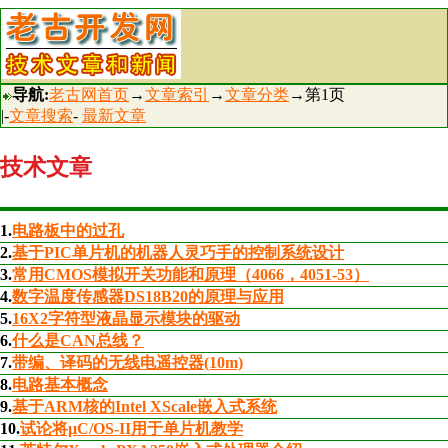
导航:
老古网首页
→
文章索引
→
文章分类
→第1页
|-
文章搜索
-
最新文章
技术文章
1.
电路板中的过孔
2.
基于PIC单片机的机器人灵巧手的控制系统设计
3.
常用CMOS模拟开关功能和原理（4066，4051-53）
4.
数字温度传感器DS18B20的原理与应用
5.
16X2字符型液晶显示模块的驱动
6.
什么是CAN总线？
7.
带编、译码的无线电遥控器(10m)
8.
电路基本概念
9.
基于ARM核的Intel XScale嵌入式系统
10.
试论将μC/OS-II用于单片机教学