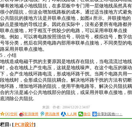
够有效地减小地线阻抗，在多层板中专门用一层做地线虽然具有
很小的阻抗，但这会增加线路板的成本。通过适当接地方式避免
公共阻抗的接地方法是并联单点接地，如图4 所示。并联接地的
缺点是接地的导线过多。因此在实际中，没有必要所有电路都并
联单点接地，对于相互干扰较少的电路，可以采用串联单点接
地。例如，可以将电路按照强信号，弱信号，模拟信号，数字信
号等分类，然后在同类电路内部用串联单点接地，不同类型的电
路采用并联单点接地。
5．小结
地线造成电磁干扰的主要原因是地线存在阻抗，当电流流过地线
时，会在地线上产生电压，这就是地线噪声。在这个电压的驱动
下，会产生地线环路电流，形成地环路干扰。当两个电路共用一
段地线时，会形成公共阻抗耦合。解决地环路干扰的方法有切断
地环路，增加地环路的阻抗，使用平衡电路等。解决公共阻抗耦
合的方法是减小公共地线部分的阻抗，或采用并联单点接地，彻
底消除公共阻抗.
来源: 作者: 2004/12/20 2:34:07
QQ空间
新浪微博
腾讯微博
人人网
微信
分享到其他>>：
栏目: [
PCB设计
]