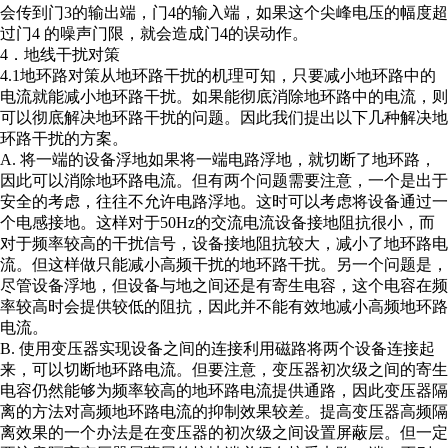
会传到门3的输出端，门4的输入端，如果这个尖峰电压的幅度超
过门4 的噪声门限，就会造成门4的误动作。
4．地线干扰对策
4.1地环路对策从地环路干扰的机理可知，只要减小地环路中的
电流就能减小地环路干扰。如果能彻底消除地环路中的电流，则
可以彻底解决地环路干扰的问题。因此我们提出以下几种解决地
环路干扰的方案。
A. 将一端的设备浮地如果将一端电路浮地，就切断了地环路，
因此可以消除地环路电流。但有两个问题需要注意，一个是出于
安全的考虑，往往不允许电路浮地。这时可以考虑将设备通过一
个电感接地。这样对于50Hz的交流电流设备接地阻抗很小，而
对于频率较高的干扰信号，设备接地阻抗较大，减小了地环路电
流。但这样做只能减小高频干扰的地环路干扰。另一个问题是，
尽管设备浮地，但设备与地之间还是有寄生电容，这个电容在频
率较高时会提供较低的阻抗，因此并不能有效地减小高频地环路
电流。
B. 使用变压器实现设备之间的连接利用磁路将两个设备连接起
来，可以切断地环路电流。但要注意，变压器初次级之间的寄生
电容仍然能够为频率较高的地环路电流提供通路，因此变压器隔
离的方法对高频地环路电流的抑制效果较差。提高变压器高频隔
离效果的一个办法是在变压器的初次级之间设置屏蔽层。但一定