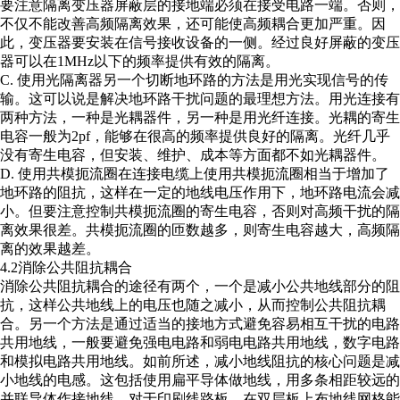
要注意隔离变压器屏蔽层的接地端必须在接受电路一端。否则，
不仅不能改善高频隔离效果，还可能使高频耦合更加严重。因
此，变压器要安装在信号接收设备的一侧。经过良好屏蔽的变压
器可以在1MHz以下的频率提供有效的隔离。
C. 使用光隔离器另一个切断地环路的方法是用光实现信号的传
输。这可以说是解决地环路干扰问题的最理想方法。用光连接有
两种方法，一种是光耦器件，另一种是用光纤连接。光耦的寄生
电容一般为2pf，能够在很高的频率提供良好的隔离。光纤几乎
没有寄生电容，但安装、维护、成本等方面都不如光耦器件。
D. 使用共模扼流圈在连接电缆上使用共模扼流圈相当于增加了
地环路的阻抗，这样在一定的地线电压作用下，地环路电流会减
小。但要注意控制共模扼流圈的寄生电容，否则对高频干扰的隔
离效果很差。共模扼流圈的匝数越多，则寄生电容越大，高频隔
离的效果越差。
4.2消除公共阻抗耦合
消除公共阻抗耦合的途径有两个，一个是减小公共地线部分的阻
抗，这样公共地线上的电压也随之减小，从而控制公共阻抗耦
合。另一个方法是通过适当的接地方式避免容易相互干扰的电路
共用地线，一般要避免强电电路和弱电电路共用地线，数字电路
和模拟电路共用地线。如前所述，减小地线阻抗的核心问题是减
小地线的电感。这包括使用扁平导体做地线，用多条相距较远的
并联导体作接地线。对于印刷线路板，在双层板上布地线网格能