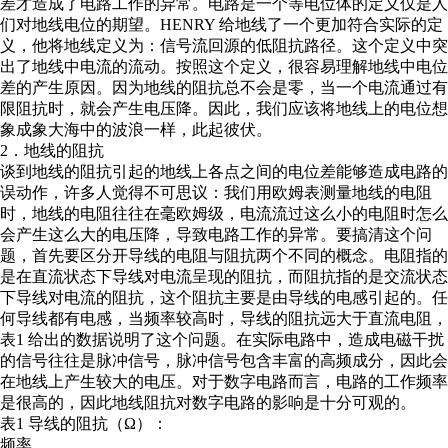
差才造成了电路工作的异常。电路是一个等电位体的定义仅是人
们对地线电位的期望。HENRY 给地线了一个更加符合实际的定
义，他将地线定义为：信号流回源的低阻抗路径。这个定义中突
出了地线中电流的流动。按照这个定义，很容易理解地线中电位
差的产生原因。因为地线的阻抗总不会是零，当一个电流通过有
限阻抗时，就会产生电压降。因此，我们应该将地线上的电位想
象成象大海中的波浪一样，此起彼伏。
2．地线的阻抗
谈到地线的阻抗引起的地线上各点之间的电位差能够造成电路的
误动作，许多人觉得不可思议：我们用欧姆表测量地线的电阻
时，地线的电阻往往在毫欧姆级，电流流过这么小的电阻时怎么
会产生这么大的电压降，导致电路工作的异常。要搞清这个问
题，首先要区分开导线的电阻与阻抗两个不同的概念。电阻指的
是在直流状态下导线对电流呈现的阻抗，而阻抗指的是交流状态
下导线对电流的阻抗，这个阻抗主要是由导线的电感引起的。任
何导线都有电感，当频率较高时，导线的阻抗远大于直流电阻，
表1 给出的数据说明了这个问题。在实际电路中，造成电磁干扰
的信号往往是脉冲信号，脉冲信号包含丰富的高频成分，因此会
在地线上产生较大的电压。对于数字电路而言，电路的工作频率
是很高的，因此地线阻抗对数字电路的影响是十分可观的。
表1 导线的阻抗（Ω）：
频率