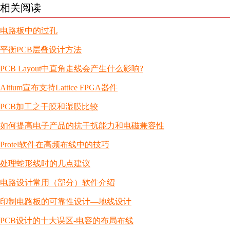
相关阅读
电路板中的过孔
平衡PCB层叠设计方法
PCB Layout中直角走线会产生什么影响?
Altium宣布支持Lattice FPGA器件
PCB加工之干膜和湿膜比较
如何提高电子产品的抗干扰能力和电磁兼容性
Protel软件在高频布线中的技巧
处理蛇形线时的几点建议
电路设计常用（部分）软件介绍
印制电路板的可靠性设计—地线设计
PCB设计的十大误区-电容的布局布线