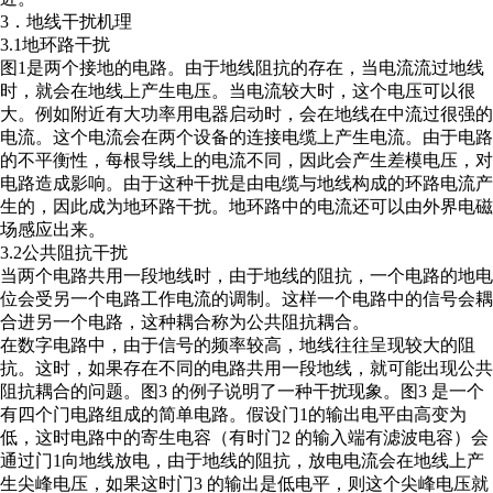
3．地线干扰机理
3.1地环路干扰
图1是两个接地的电路。由于地线阻抗的存在，当电流流过地线
时，就会在地线上产生电压。当电流较大时，这个电压可以很
大。例如附近有大功率用电器启动时，会在地线在中流过很强的
电流。这个电流会在两个设备的连接电缆上产生电流。由于电路
的不平衡性，每根导线上的电流不同，因此会产生差模电压，对
电路造成影响。由于这种干扰是由电缆与地线构成的环路电流产
生的，因此成为地环路干扰。地环路中的电流还可以由外界电磁
场感应出来。
3.2公共阻抗干扰
当两个电路共用一段地线时，由于地线的阻抗，一个电路的地电
位会受另一个电路工作电流的调制。这样一个电路中的信号会耦
合进另一个电路，这种耦合称为公共阻抗耦合。
在数字电路中，由于信号的频率较高，地线往往呈现较大的阻
抗。这时，如果存在不同的电路共用一段地线，就可能出现公共
阻抗耦合的问题。图3 的例子说明了一种干扰现象。图3 是一个
有四个门电路组成的简单电路。假设门1的输出电平由高变为
低，这时电路中的寄生电容（有时门2 的输入端有滤波电容）会
通过门1向地线放电，由于地线的阻抗，放电电流会在地线上产
生尖峰电压，如果这时门3 的输出是低电平，则这个尖峰电压就