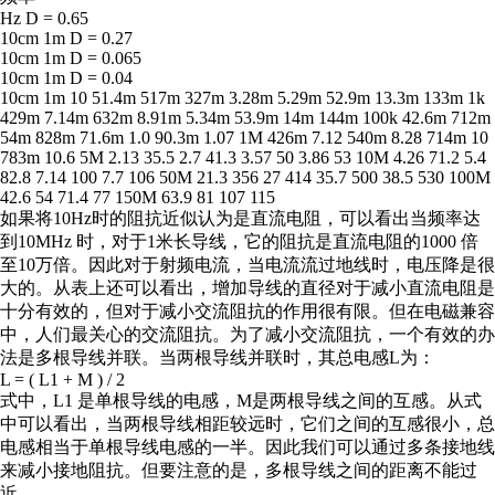
Hz D = 0.65
10cm 1m D = 0.27
10cm 1m D = 0.065
10cm 1m D = 0.04
10cm 1m 10 51.4m 517m 327m 3.28m 5.29m 52.9m 13.3m 133m 1k
429m 7.14m 632m 8.91m 5.34m 53.9m 14m 144m 100k 42.6m 712m
54m 828m 71.6m 1.0 90.3m 1.07 1M 426m 7.12 540m 8.28 714m 10
783m 10.6 5M 2.13 35.5 2.7 41.3 3.57 50 3.86 53 10M 4.26 71.2 5.4
82.8 7.14 100 7.7 106 50M 21.3 356 27 414 35.7 500 38.5 530 100M
42.6 54 71.4 77 150M 63.9 81 107 115
如果将10Hz时的阻抗近似认为是直流电阻，可以看出当频率达
到10MHz 时，对于1米长导线，它的阻抗是直流电阻的1000 倍
至10万倍。因此对于射频电流，当电流流过地线时，电压降是很
大的。从表上还可以看出，增加导线的直径对于减小直流电阻是
十分有效的，但对于减小交流阻抗的作用很有限。但在电磁兼容
中，人们最关心的交流阻抗。为了减小交流阻抗，一个有效的办
法是多根导线并联。当两根导线并联时，其总电感L为：
L = ( L1 + M ) / 2
式中，L1 是单根导线的电感，M是两根导线之间的互感。从式
中可以看出，当两根导线相距较远时，它们之间的互感很小，总
电感相当于单根导线电感的一半。因此我们可以通过多条接地线
来减小接地阻抗。但要注意的是，多根导线之间的距离不能过
近。