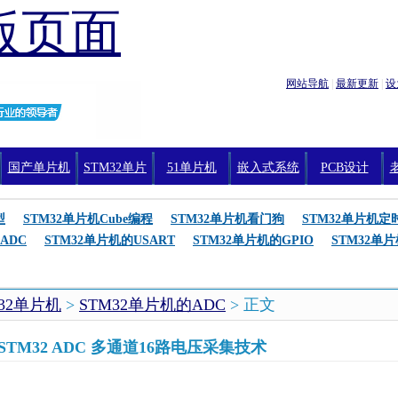
版页面
网站导航
|
最新更新
|
设
国产单片机
STM32单片
51单片机
嵌入式系统
PCB设计
机编程
型
STM32单片机Cube编程
STM32单片机看门狗
STM32单片机定
ADC
STM32单片机的USART
STM32单片机的GPIO
STM32单
M32单片机
>
STM32单片机的ADC
> 正文
TM32 ADC 多通道16路电压采集技术