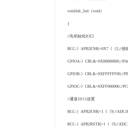
voidAdc_Init（void）
{
//先初始化IO口
RCC-》APB2ENR|=0X7《《2;//
GPIOA-》CRL&=0X00000000;//PA
GPIOB-》CRL&=0XFFFFFF00;//P
GPIOC-》CRL&=0XFF000000;//PC
//通道10/11设置
RCC-》APB2ENR|=1《《9;//AD
RCC-》APB2RSTR|=1《《9;//AD