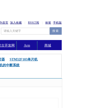
为首页
|
加入收藏
|
RSS订阅
|
标签
|
手机版
老古开发网
Arm
商城
公告
时器
STM32F103单片机
片机的中断系统