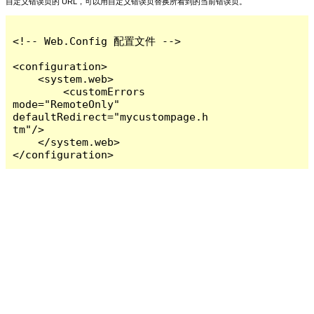
自定义错误页的 URL，可以用自定义错误页替换所看到的当前错误页。
<!-- Web.Config 配置文件 -->

<configuration>

    <system.web>

        <customErrors 
mode="RemoteOnly" 
defaultRedirect="mycustompage.h
tm"/>

    </system.web>

</configuration>