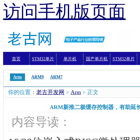
访问手机版页面
首页
STM32单片
单片机
国产单片机
STM32单片
机
机编程
Arm
ARM9
ARM7
你的位置：
老古开发网
>
Arm
> 正文
ARM新推二极缓存控制器，有助延
内容导读：