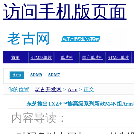
访问手机版页面
首页
STM32单片
单片机
国产单片机
STM32单片
机
机编程
Arm
ARM9
ARM7
你的位置：
老古开发网
>
Arm
> 正文
东芝推出TXZ+™族高级系列新款M4N组Arm® 
内容导读：