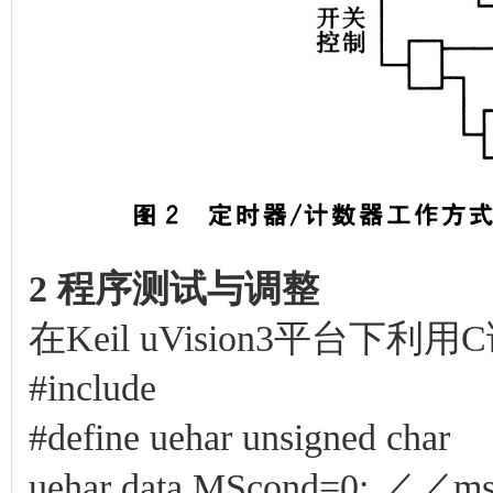
2 程序测试与调整
在Keil uVision3平台
#include
#define uehar unsigned char
uehar data MScond=0; ／／m