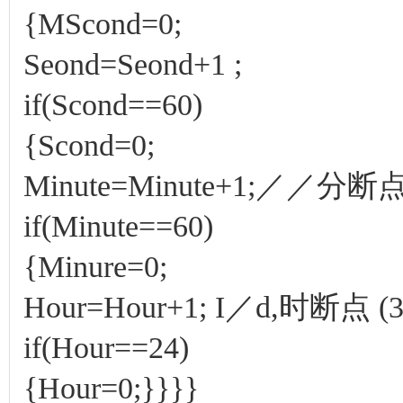
{MScond=0;
Seond=Seond+1 ;
if(Scond==60)
{Scond=0;
Minute=Minute+1;／／分断点 
if(Minute==60)
{Minure=0;
Hour=Hour+1; I／d,时断点 (3
if(Hour==24)
{Hour=0;}}}}