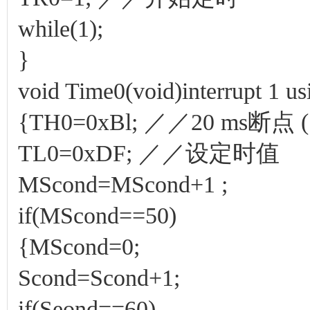
while(1);
}
void Time0(void)interrupt 1 us
{TH0=0xBl; ／／20 ms断点 (
TL0=0xDF; ／／设定时值
MScond=MScond+1 ;
if(MScond==50)
{MScond=0;
Scond=Scond+1;
if(Seond==60)