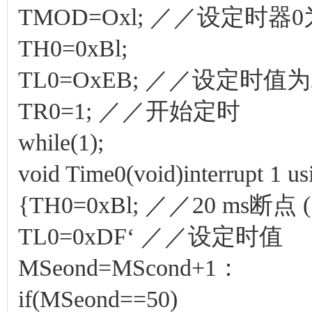
TMOD=Oxl; ／／设定时器
TH0=0xBl;
TL0=OxEB; ／／设定时值为20 0
TR0=1; ／／开始定时
while(1);
void Time0(void)interrupt 1 us
{TH0=0xBl; ／／20 ms断点 (
TL0=0xDF‘ ／／设定时值
MSeond=MScond+1：
if(MSeond==50)