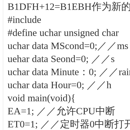
B1DFH+12=B1EBH
#include
#define uchar unsigned char
uchar data MScond=0;／／ms
uehar data Seond=0; ／／s
uchar data Minute：0; ／／rai
uchar data Hour=0; ／／h
void main(void){
EA=1; ／／允许CPU中断
ET0=1; ／／定时器0中断打