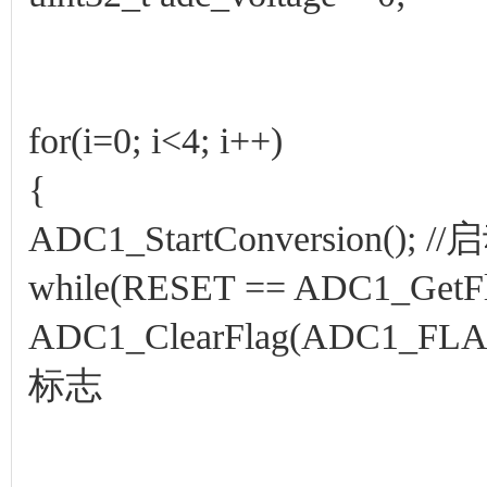
for(i=0; i<4; i++)
{
ADC1_StartConversion();
while(RESET == ADC1_GetF
ADC1_ClearFlag(ADC1
标志