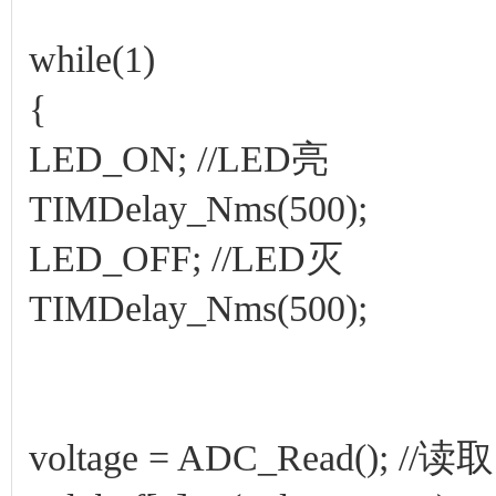
while(1)
{
LED_ON; //LED亮
TIMDelay_Nms(500);
LED_OFF; //LED灭
TIMDelay_Nms(500);
voltage = ADC_Read(); //