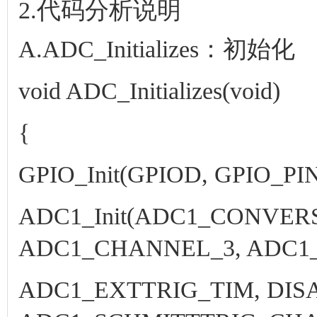
2.代码分析说明
A.ADC_Initializes：初始化
void ADC_Initializes(void)
{
GPIO_Init(GPIOD, GPIO_P
ADC1_Init(ADC1_CONVER
ADC1_CHANNEL_3, ADC1_
ADC1_EXTTRIG_TIM, DIS