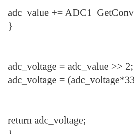
adc_value += ADC1_GetCon
}
adc_voltage = adc_value >>
adc_voltage = (adc_voltage
return adc_voltage;
}