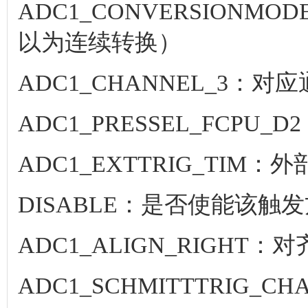
ADC1_CONVERSIONM
以为连续转换）
ADC1_CHANNEL_3
ADC1_PRESSEL_FCPU_
ADC1_EXTTRIG_TIM
DISABLE：是否使能该触
ADC1_ALIGN_RIGH
ADC1_SCHMITTTRIG_