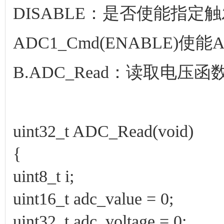
DISABLE：是否使能指定
ADC1_Cmd(ENABLE)使能
B.ADC_Read：读取电压函
uint32_t ADC_Read(void)
{
uint8_t i;
uint16_t adc_value = 0;
uint32_t adc_voltage = 0;