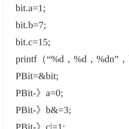
bit.a=1;
bit.b=7;
bit.c=15;
printf（“%d，%d，%dn”，bi
PBit=&bit;
PBit-》a=0;
PBit-》b&=3;
PBit-》c|=1;