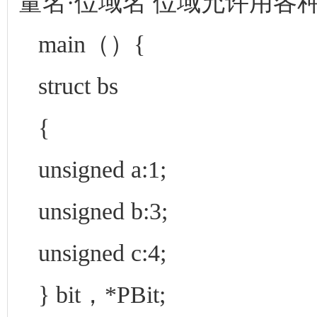
量名·位域名 位域允许用各
main（）{
struct bs
{
unsigned a:1;
unsigned b:3;
unsigned c:4;
} bit，*PBit;