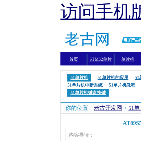
访问手机
首页
STM32单片
单片机
机
51单片机
51单片机的应用
5
51单片机中断系统
51单片机教程
51单片机键盘按键
你的位置：
老古开发网
>
51
AT8
内容导读：