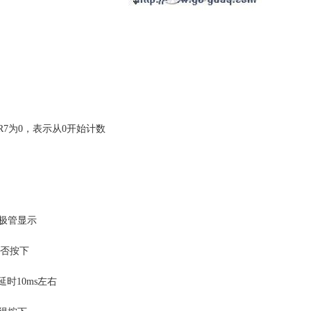
初始化R7为0，表示从0开始计数
二极管显示
1是否按下
则延时10ms左右