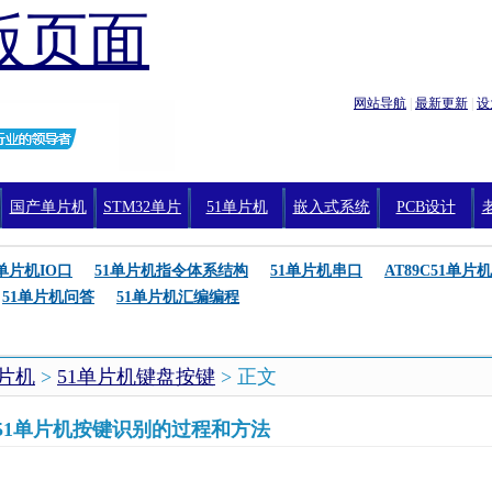
版页面
网站导航
|
最新更新
|
设
国产单片机
STM32单片
51单片机
嵌入式系统
PCB设计
机编程
1单片机IO口
51单片机指令体系结构
51单片机串口
AT89C51单片机
51单片机问答
51单片机汇编编程
单片机
>
51单片机键盘按键
> 正文
9S51单片机按键识别的过程和方法