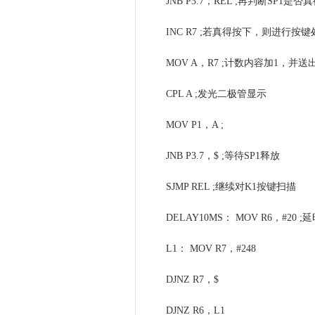
JNB P3.7，REL ;再判断SP1是
INC R7 ;若真得按下，则进行按
MOV A，R7 ;计数内容加1，并送
CPL A ;发光二极管显示
MOV P1，A ;
JNB P3.7，$ ;等待SP1释放
SJMP REL ;继续对K1按键扫描
DELAY10MS： MOV R6，#20 ;
L1： MOV R7，#248
DJNZ R7，$
DJNZ R6，L1