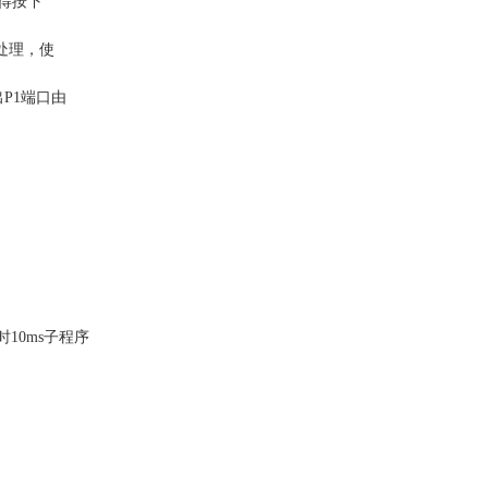
否真得按下
键处理，使
出P1端口由
延时10ms子程序