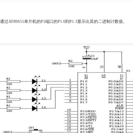
过AT89S51单片机的P1端口的P1.0到P1.3显示出其的二进制计数值。