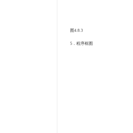
图4.8.3
5．程序框图