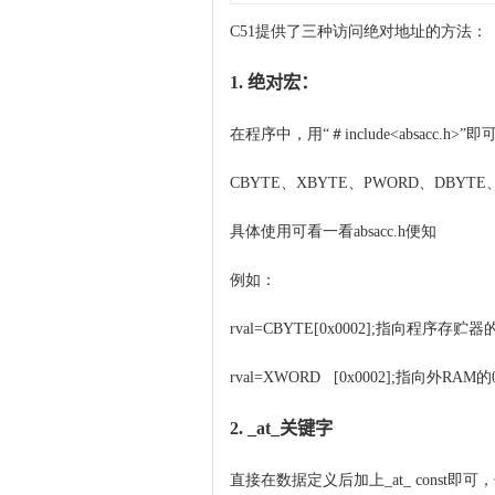
C51提供了三种访问绝对地址的方法：
1.
绝对宏：
在程序中，用“＃
include<absac
CBYTE、XBYTE、PWORD、DBYTE
具体使用可看一看
absacc.h便知
例如：
rval=CBYTE[0x0002];指向程序存贮器
rval=XWORD
[0x0002];指向外RAM的
2.
_at_关键字
直接在数据定义后加上
_at_ const