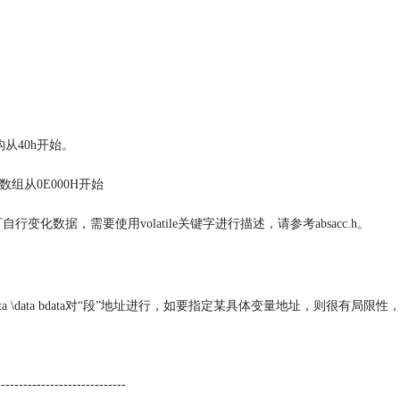
list结构从40h开始。
定text数组从0E000H开始
可自行变化数据，需要使用volatile关键字进行描述，请参考absacc.h。
ta pdata \data bdata对“段”地址进行，如要指定某具体变量地址，则很有局
-----------------------------