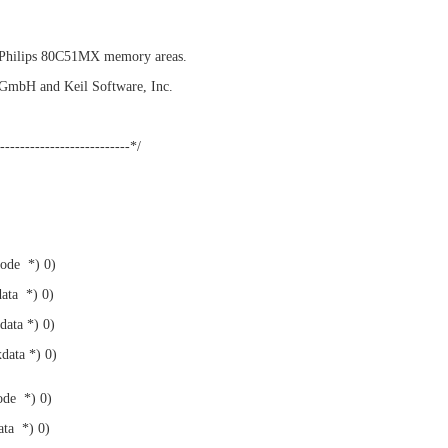
d Philips 80C51MX memory areas.
 GmbH and Keil Software, Inc.
---------------------------*/
code *) 0)
ata *) 0)
data *) 0)
data *) 0)
ode *) 0)
ata *) 0)