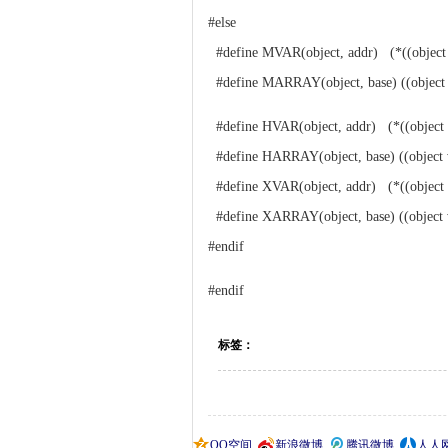
#else
#define MVAR(object, addr) (*((object vo
#define MARRAY(object, base) ((object vo
#define HVAR(object, addr) (*((object vo
#define HARRAY(object, base) ((object vo
#define XVAR(object, addr) (*((object v
#define XARRAY(object, base) ((object vo
#endif
#endif
标签：
QQ空间
新浪微博
腾讯微博
人人