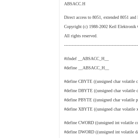
ABSACC.H
Direct access to 8051, extended 8051 an
Copyright (c) 1988-2002 Keil Elektronik
All rights reserved.
-----------------------------------------------
#ifndef __ABSACC_H__
#define __ABSACC_H__
#define CBYTE ((unsigned char volatile 
#define DBYTE ((unsigned char volatile d
#define PBYTE ((unsigned char volatile p
#define XBYTE ((unsigned char volatile x
#define CWORD ((unsigned int volatile c
#define DWORD ((unsigned int volatile d