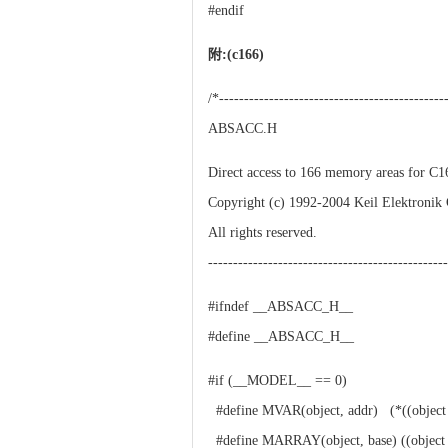
#endif
附:(c166)
/*---------------------------------------------
ABSACC.H
Direct access to 166 memory areas for C
Copyright (c) 1992-2004 Keil Elektronik
All rights reserved.
-----------------------------------------------
#ifndef __ABSACC_H__
#define __ABSACC_H__
#if (__MODEL__ == 0)
#define MVAR(object, addr) (*((object v
#define MARRAY(object, base) ((object vo