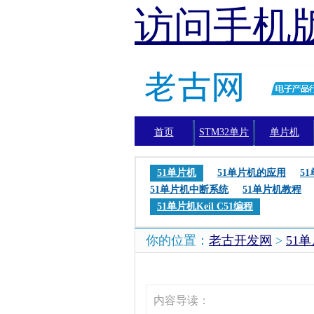
访问手机
首页
STM32单片
单片机
机
51单片机
51单片机的应用
5
51单片机中断系统
51单片机教程
51单片机Keil C51编程
你的位置：
老古开发网
>
51
内容导读：