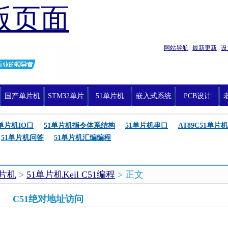
版页面
网站导航
|
最新更新
|
设
国产单片机
STM32单片
51单片机
嵌入式系统
PCB设计
机编程
1单片机IO口
51单片机指令体系结构
51单片机串口
AT89C51单片机
51单片机问答
51单片机汇编编程
单片机
>
51单片机Keil C51编程
> 正文
C51绝对地址访问