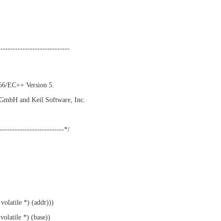
-----------------------------
166/EC++ Version 5.
 GmbH and Keil Software, Inc.
---------------------------*/
olatile *) (addr)))
latile *) (base))