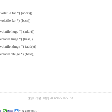
latile far *) (addr)))
latile far *) (base))
latile huge *) (addr)))
latile huge *) (base))
olatile xhuge *) (addr)))
latile xhuge *) (base))
来源: 作者: 时间:2006/9/25 16:50:53
网
微信
分享到其他>>：