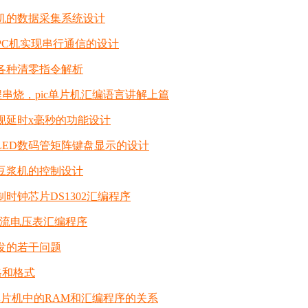
片机的数据采集系统设计
与PC机实现串行通信的设计
的各种清零指令解析
程串烧，pic单片机汇编语言讲解上篇
实现延时x毫秒的功能设计
对LED数码管矩阵键盘显示的设计
对豆浆机的控制设计
制时钟芯片DS1302汇编程序
1 直流电压表汇编程序
开发的若干问题
风格和格式
位单片机中的RAM和汇编程序的关系