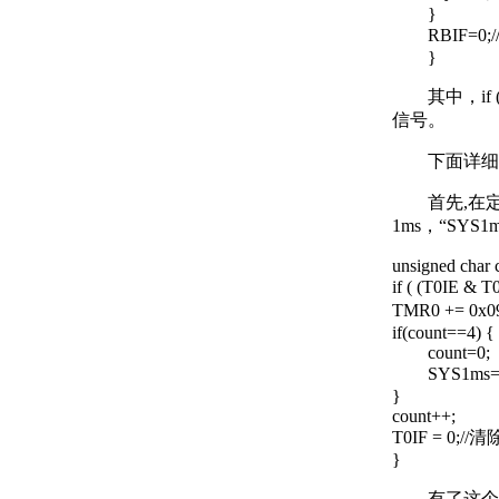
}
RBIF=0;
}
其中，if 
信号。
下面详细介
首先,在定时
1ms，“SY
unsigned char 
if ( (T0IE &
TMR0 += 0x
if(count==4) {
count=0;
SYS1ms=
}
count++;
T0IF = 0;
}
有了这个时