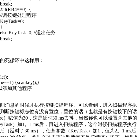
k;
(RB4==0) {
键处理程序
sk=0;
}
yTask=0; //退出任务
k;
死循环中这样用：
();
=1) {scankey();}
以添加其他程序
消息的时候才执行按键扫描程序。可以看到，进入扫描程序执
判断按键标志位有没有置位，置位的话（也就是有按键按下的话
ime）赋值为30，这是延时30 ms去抖，当然你也可以设置为其他
yTask）加1。1 ms后，再进入扫描程序，这个时候扫描程序执行ca
后（延时了30 ms），任务参数（KeyTask）加1，值为2。1 m