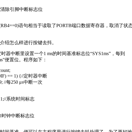
//清除引脚中断标志位
(RB4==0)语句相当于读取了PORTB端口数据寄存器，取消了状
绍怎么样进行按键去抖。
器中断里设置一个1 ms的时间基准标志位“SYS1ms”，每到
S1ms”便置位。程序如下：
count;
 T0IF) == 1) {//定时器中断
09; //每250 μs中断一次
1;//系统时间标志
//清除时钟中断标志位
间基准，便可以在主程序里进行按键去抖处理了。为了更好地