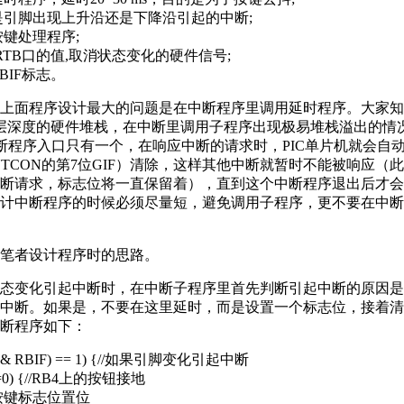
引脚出现上升沿还是下降沿引起的中断;
键处理程序;
TB口的值,取消状态变化的硬件信号;
IF标志。
面程序设计最大的问题是在中断程序里调用延时程序。大家知道
层深度的硬件堆栈，在中断里调用子程序出现极易堆栈溢出的情
中断程序入口只有一个，在响应中断的请求时，PIC单片机就会自
NTCON的第7位GIF）清除，这样其他中断就暂时不能被响应（
断请求，标志位将一直保留着），直到这个中断程序退出后才会
计中断程序的时候必须尽量短，避免调用子程序，更不要在中断
者设计程序时的思路。
变化引起中断时，在中断子程序里首先判断引起中断的原因是
中断。如果是，不要在这里延时，而是设置一个标志位，接着清
断程序如下：
RBIE & RBIF) == 1) {//如果引脚变化引起中断
=0) {//RB4上的按钮接地
/按键标志位置位