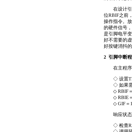
在设计引脚
位RBIF之
操作指令。放
的硬件信号，
是引脚电平变
好不需要的虚
好按键消抖的
2 引脚中断
在主程序里
◇ 设置TR
◇ 如果需要
◇ RBIF＝
◇ RBIE＝
◇ GIF＝
响应状态变
◇ 检查RB
◇ 调用延时