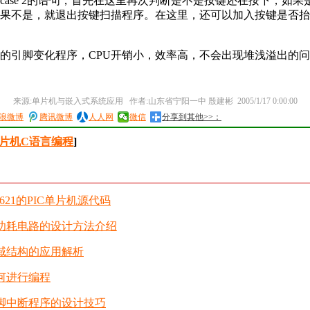
case 2的语句，首先在这里再次判断是不是按键还在按下，如果
果不是，就退出按键扫描程序。在这里，还可以加入按键是否抬
引脚变化程序，CPU开销小，效率高，不会出现堆浅溢出的问
来源:单片机与嵌入式系统应用 作者:山东省宁阳一中 殷建彬 2005/1/17 0:00:00
浪微博
腾讯微博
人人网
微信
分享到其他>>：
单片机C语言编程
]
1621的PIC单片机源代码
低功耗电路的设计方法介绍
位域结构的应用解析
如何进行编程
引脚中断程序的设计技巧