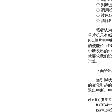
◇ 判断是
◇ 调用按
◇ 读POR
◇ 清除RB
笔者认为上
单片机只有8
PIC单片机
的使能位（I
中断发出的中
就要求我们设
运算。
下面给出笔
当引脚状态
的变化引起的
退出中断。中
else if ( (
if (RB4=
key=1;/