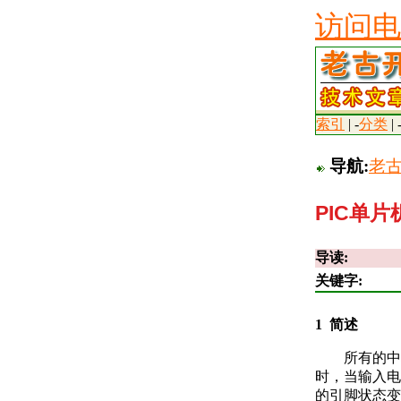
访问电
索引
| -
分类
| 
导航:
老
PIC单
导读:
关键字:
1 简述
所有的中档系
时，当输入电
的引脚状态变