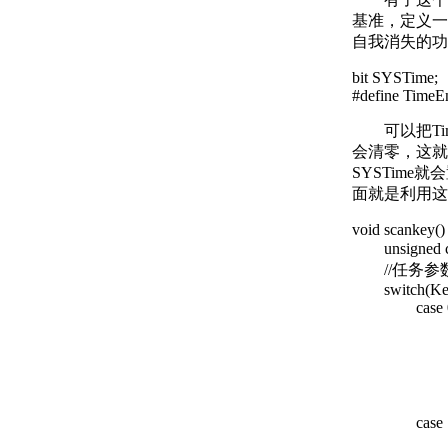
基准，定义一
自我消失的功
bit SYSTime;
#define Time
可以把Time
会清零，这就
SYSTim
面就是利用这
void scankey()
unsigned 
//任务参
switch(Key
case 0: i
KeyTime
KeyTas
key=
brea
case 1:Ke
if(KeyTi