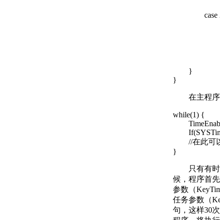
brea
case 2:if
//调按
KeyTa
else Ke
brea
}
}
在主程序的
while(1) {
TimeEnable
If(SYSTime=
//在此可
}
只有有时间
候，程序首先
参数（KeyT
任务参数（Ke
句，这样30次