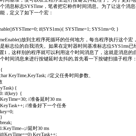
个消息标志SYSTime，笔者把它称作时间消息。为了让这个消
能，定义了如下一个宏：
Enable()SYSTime=0; if(SYS1ms){ SYSTime=1; SYS1ms=0; }
Enable()放到主程序死循环的任何地方，每当程序执行这个宏，S
是标志位的自我消失。如果在定时器时间基准标志位SYS1ms已
e就会置1，这样别的程序就可以利用这个时间消息了，这就是消息的
个时间消息来进行按键延时去抖的,首先看一下按键扫描子程序
 {
char KeyTime,KeyTask; //定义任务时间参数、
数
Task) {
f(key) {
=30; //准备延时30 ms
k++; //准备好下一个任务
0;
}
k;
yTime--;//延时30 ms
me==0) KeyTask++;