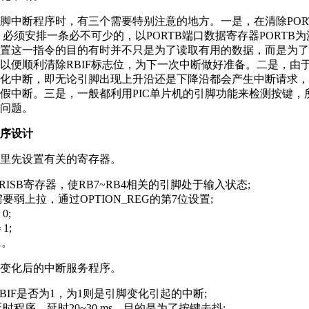
中断程序时，有三个需要特别注意的地方。一是，在清除POR
前，必须安排一条必不可少的，以PORTB端口数据寄存器PORTB
置这一指令的目的有时并不只是为了读取有用的数据，而是为了
以便顺利清除RBIF标志位，为下一次中断做好准备。二是，由于端
化中断，即无论引脚出现上升沿还是下降沿都会产生中断请求，
假中断。三是，一般都利用PIC单片机的引脚功能来检测按键，
问题。
程序设计
先设置有关的寄存器。
ISB寄存器，使RB7~RB4相关的引脚处于输入状态;
弱上拉，通过OPTION_REG的第7位设置;
0;
1;
1。
化后的中断服务程序。
IF是否为1，为1则是引脚变化引起的中断;
程序，延时20~30 ms，目的是为了按键去抖;