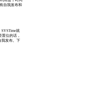
息有自我发布和
YSTime就
经置位的话，
自我发布。下
：