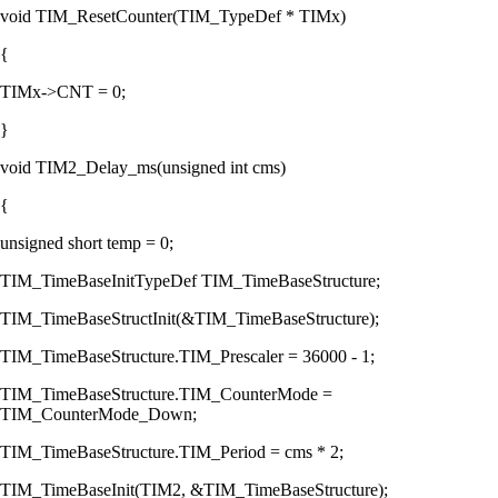
void TIM_ResetCounter(TIM_TypeDef * TIMx)
{
TIMx->CNT = 0;
}
void TIM2_Delay_ms(unsigned int cms)
{
unsigned short temp = 0;
TIM_TimeBaseInitTypeDef TIM_TimeBaseStructure;
TIM_TimeBaseStructInit(&TIM_TimeBaseStructure);
TIM_TimeBaseStructure.TIM_Prescaler = 36000 - 1;
TIM_TimeBaseStructure.TIM_CounterMode =
TIM_CounterMode_Down;
TIM_TimeBaseStructure.TIM_Period = cms * 2;
TIM_TimeBaseInit(TIM2, &TIM_TimeBaseStructure);