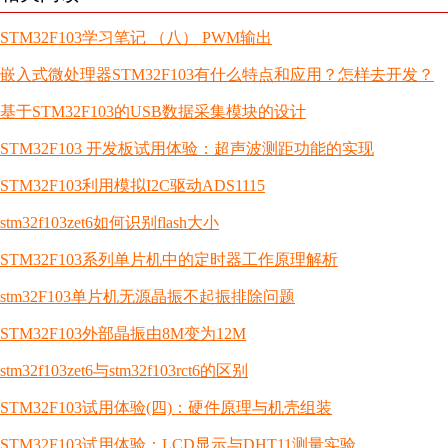
STM32F103学习笔记 （八） PWM输出
嵌入式微处理器STM32F103有什么特点和应用？怎样去开发？
基于STM32F103的USB数据采集模块的设计
STM32F103 开发板试用体验：超声波测距功能的实现
STM32F103利用模拟I2C驱动ADS1115
stm32f103zet6如何识别flash大小
STM32F103系列单片机中的定时器工作原理解析
stm32F103单片机无源晶振不起振排除问题
STM32F103外部晶振由8M变为12M
stm32f103zet6与stm32f103rct6的区别
STM32F103试用体验(四)：硬件原理与机壳组装
STM32F103试用体验：LCD显示与DHT11测量实验