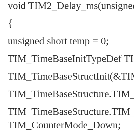
void TIM2_Delay_ms(unsigned
{
unsigned short temp = 0;
TIM_TimeBaseInitTypeDef TI
TIM_TimeBaseStructInit(&TI
TIM_TimeBaseStructure.TIM_P
TIM_TimeBaseStructure.TIM
TIM_CounterMode_Down;