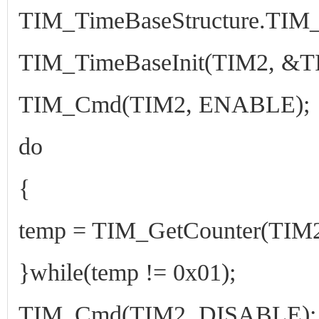
TIM_TimeBaseStructure.TIM_P
TIM_TimeBaseInit(TIM2, &TI
TIM_Cmd(TIM2, ENABLE);
do
{
temp = TIM_GetCounter(TIM2
}while(temp != 0x01);
TIM_Cmd(TIM2, DISABLE);