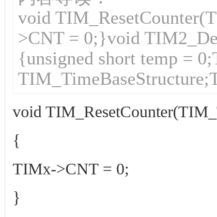
void TIM_ResetCounter(
>CNT = 0;}void TIM2_Del
{unsigned short temp = 
TIM_TimeBaseStructure;
void TIM_ResetCounter(TIM_
{
TIMx->CNT = 0;
}