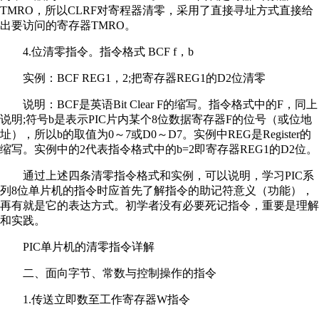
TMRO，所以CLRF对寄程器清零，采用了直接寻址方式直接给
出要访问的寄存器TMRO。
4.位清零指令。指令格式 BCF f，b
实例：BCF REG1，2;把寄存器REG1的D2位清零
说明：BCF是英语Bit Clear F的缩写。指令格式中的F，同上
说明;符号b是表示PIC片内某个8位数据寄存器F的位号（或位地
址），所以b的取值为0～7或D0～D7。实例中REG是Register的
缩写。实例中的2代表指令格式中的b=2即寄存器REG1的D2位。
通过上述四条清零指令格式和实例，可以说明，学习PIC系
列8位单片机的指令时应首先了解指令的助记符意义（功能），
再有就是它的表达方式。初学者没有必要死记指令，重要是理解
和实践。
PIC单片机的清零指令详解
二、面向字节、常数与控制操作的指令
1.传送立即数至工作寄存器W指令