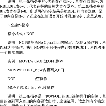
说明：第一条指令中的6代表寄存器f=6，查寄存器表f=6为
RB口;0代表d=0，代表选择的目标为寄存器W。第二条指令中的
8代表寄存器f=8。所以两条指令结果是把RB口的内容送f8。至
于f8内容是多少？还应在汇编语言开始时附加指令，这里从略。
5.空操作指令
指令格式：NOP
说明：NOP是英语No OperaTIon的缩写。NOP无操作数，所
以称为空操作。执行NOP指令只使程序计数器PC加1，所以占用
一个机器周期。
实例：MOVLW 0xOF;送OFH到W
MOVWF PORT_B ;W内容写入B口
NOP ;空操作
MOVF PORT_B，W ;读操作
说明：该三条指令是一种对I/O口的B口连续操作的实例，其
目的达到写入B口的内容要读出时，应保证写、读之间有个稳定