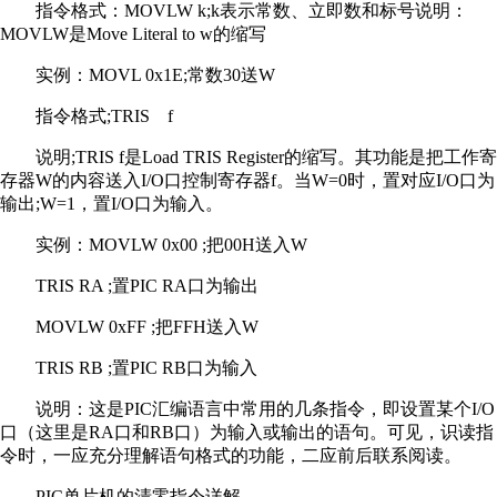
指令格式：MOVLW k;k表示常数、立即数和标号说明：
MOVLW是Move Literal to w的缩写
实例：MOVL 0x1E;常数30送W
指令格式;TRIS f
说明;TRIS f是Load TRIS Register的缩写。其功能是把工作寄
存器W的内容送入I/O口控制寄存器f。当W=0时，置对应I/O口为
输出;W=1，置I/O口为输入。
实例：MOVLW 0x00 ;把00H送入W
TRIS RA ;置PIC RA口为输出
MOVLW 0xFF ;把FFH送入W
TRIS RB ;置PIC RB口为输入
说明：这是PIC汇编语言中常用的几条指令，即设置某个I/O
口（这里是RA口和RB口）为输入或输出的语句。可见，识读指
令时，一应充分理解语句格式的功能，二应前后联系阅读。
PIC单片机的清零指令详解