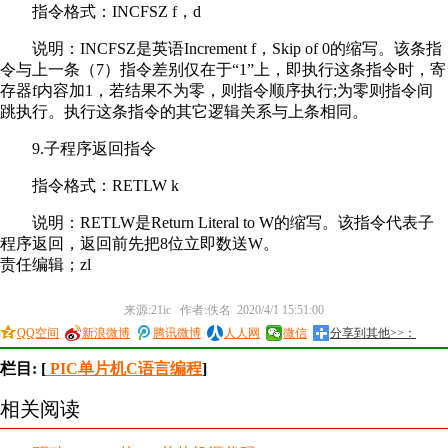
指令格式：INCFSZ f，d
说明：INCFSZ是英语Increment f，Skip of 0的缩写。该条指
令与上一条（7）指令差别仅在于“1”上，即执行这条指令时，寄
存器f内容加1，若结果不为零，则指令顺序执行;为零则指令间
跳执行。执行这条指令的其它逻辑关系与上条相同。
9.子程序返回指令
指令格式：RETLW k
说明：RETLW是Return Literal to W的缩写。该指令代表子
程序返回，返回前先把8位立即数送W。
责任编辑；zl
来源:21ic 作者:佚名 2020/4/1 15:51:00
QQ空间
新浪微博
腾讯微博
人人网
微信
分享到其他>>：
栏目: [
PIC单片机C语言编程
]
相关阅读