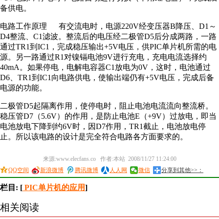
备供电。
电路工作原理 有交流电时，电源220V经变压器B降压、D1～
D4整流、C1滤波。整流后的电压经二极管D5后分成两路，一路
通过TR1到IC1，完成稳压输出+5V电压，供PIC单片机所需的电
源。另一路通过R1对镍镉电池9V进行充电，充电电流选择约
40mA。如果停电，电解电容器C1放电为0V，这时，电池通过
D6、TR1到IC1向电路供电，使输出端仍有+5V电压，完成后备
电源的功能。
二极管D5起隔离作用，使停电时，阻止电池电流流向整流桥。
稳压管D7（5.6V）的作用，是防止电池E（+9V）过放电，即当
电池放电下降到约6V时，因D7作用，TR1截止，电池放电停
止。所以该电路的设计是完全符合电路各方面要求的。
来源:www.elecfans.co 作者:本站 2008/11/27 11:24:00
QQ空间
新浪微博
腾讯微博
人人网
微信
分享到其他>>：
栏目: [
PIC单片机的应用
]
相关阅读