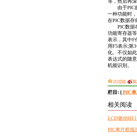
等，然后再深
由于PIC
一种功能时，
在PIC数据
PIC数据存
功能寄存器等
表示，其中F代
用F5表示;第
化。不仅如此
表达式的随意
机能识别。
QQ空间
新
栏目: [
PIC
相关阅读
LCD驱动HT
PIC单片机