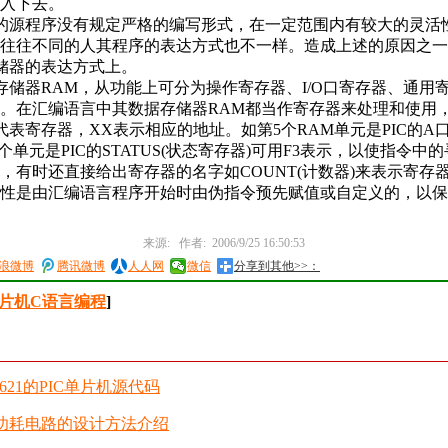
入下去。
的源程序没有规定严格的编写形式，在一定范围内有较大的灵活
往往不同的人其程序的表达方式也不一样。造成上述的原因之一
存储器的表达方式上。
储器RAM，从功能上可分为操作寄存器、I/O口寄存器、通用
。在汇编语言中其数据存储器RAM都当作寄存器来处理和使用，
表寄存器，XX表示相应的地址。如第5个RAM单元是PIC的A口(
3个单元是PIC的STATUS(状态寄存器)可用F3表示，以使指令中
，有时还直接给出寄存器的名字如COUNT(计数器)来表示寄存
性是由汇编语言程序开始时由伪指令预先赋值或自定义的，以保
来源: 作者: 2006/9/25 16:50:53
浪微博
腾讯微博
人人网
微信
分享到其他>>：
单片机C语言编程
]
1621的PIC单片机源代码
低功耗电路的设计方法介绍