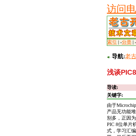
访问电
索引
| -
分类
| 
导航:
老
浅谈PI
导读:
关键字:
由于Micro
产品无功能堆
别多，正因为
PIC 8位
式，学习汇编