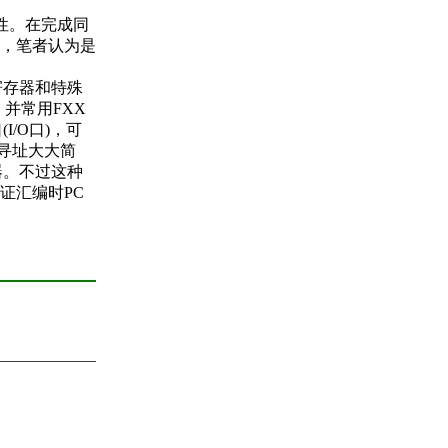
性。在完成同
，笔者认为是
寄存器和特殊
并常用FXX
I/O口)，可
的寻址大大简
器。不过这种
证汇编时PC