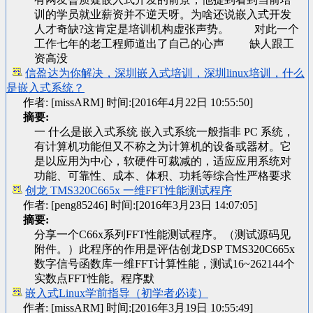
训的学员就业薪资并不逆天呀。为啥还说嵌入式开发
人才奇缺?这肯定是培训机构虚张声势。 对此一个
工作七年的老工程师道出了自己的心声 缺人跟工
资高没
信盈达为你解决，深圳嵌入式培训，深圳linux培训，什么
是嵌入式系统？
作者: [missARM] 时间:[2016年4月22日 10:55:50]
摘要:
一 什么是嵌入式系统 嵌入式系统一般指非 PC 系统，
有计算机功能但又不称之为计算机的设备或器材。它
是以应用为中心，软硬件可裁减的，适应应用系统对
功能、可靠性、成本、体积、功耗等综合性严格要求
创龙 TMS320C665x 一维FFT性能测试程序
作者: [peng85246] 时间:[2016年3月23日 14:07:05]
摘要:
分享一个C66x系列FFT性能测试程序。（测试源码见
附件。）此程序的作用是评估创龙DSP TMS320C665x
数字信号函数库一维FFT计算性能，测试16~262144个
实数点FFT性能。程序默
嵌入式Linux学前指导（初学者必读）
作者: [missARM] 时间:[2016年3月19日 10:55:49]