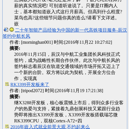
薪的真实情况吧! 可别道听途说了。只要是IT圈内人
士，基本都知道嵌入式这行月薪高。但高到什么程度?
菜鸟也高?这些细节问题你真的造么?请看下文详述。
嵌
二十年智能产品经验为中国的新一代高铁项目服务-辰汉
签约中航长风
作者: [morninghan001] 时间:[2016年11月22 10:27:02]
摘要:
2016年11月15日，辰汉与中航工业集团长风科技正式
签约，成为战略性长期合作伙伴。此次与中航长风的
签约标志着辰汉在轨道交通领域的市场开拓又迈上了
一个新的台阶。双方将以此为契机，开展全方位合
作，实现真
RK3399开发板来了
作者: [tripod2072] 时间:[2016年11月19 17:21:38]
摘要:
继X3288开发板，核心板震憾上市后，得到众多行业客
户的热爱与支持，紧接着九鼎创展科技又紧跟行业趋
势即将推出X3399开发板，X3399开发板搭载瑞芯微
RK3399CPU，双核Cortex-A72+四
2016年嵌入式就业前景大观 不约起来么