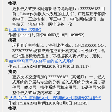
摘要:
更多嵌入式技术问题欢迎咨询高老师：3322386182 目
前，Linux作为嵌入式系统的主力军，广泛应用于消费
类电子、工业控 制、军工电 子、电信/网络/通讯、航
空航天、汽车电子、医疗设备、仪
玩具直升机控制IC
作者: [qinqin] 时间:[2016年3月18日 10:38:52]
摘要:
玩具直升机控制IC，性价比优 张s：13421806001 QQ：
2873077376 现有成熟遥控直升机方案，性价比优，含
红外遥控和无线遥控，可根据客人要求开发，定制。
如何学习基于ARM平台的嵌入式系统
作者: [missARM] 时间:[2016年3月10日 18:11:17]
摘要:
更多技术交流请加Q 3322386182（高老师） 一、嵌入
式系统的分层与专业的分类 嵌入式系统分为４层，硬
件层、驱动层、操作系统层和应用层。 1.硬件层 它是
整个嵌入式系统的根本，如
从单片机过度到嵌入式，深圳嵌入式培训专家提醒您
作者: [missARM] 时间:[2016年3月8日 14:33:45]
摘要: