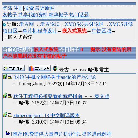
登陆
|
注册
|
搜索
|
最近新帖
发帖子
|
共享我的资料
|
精华帖子
|
热门话题
导航:
老古网
→
老古论坛
→
XMOS公共讨论区
→
XMOS开源
项目区
→
单片机程序设计
→
嵌入式系统
→
广告区域
→
→嵌入式系统
当前论坛版面:
嵌入式系统
今日贴子
0
提示:没有登陆的用
户不能看到还没有审核的帖子
老古 huzimax 哈佛 君主
[讨论]手机全网络关于audio的产品讨论
－ [liufengzhong][5927次] 14年12月23日 22:11
软件工程师必须要看的编程指南 －－ 英文版
－ [哈佛][3152次] 14年7月7日 10:37
xtimecomposer 13 中文翻译版本
－ [哈佛][3310次] 14年7月9日 09:34
[推荐]免费提供大量单片机读写U盘的通讯例程