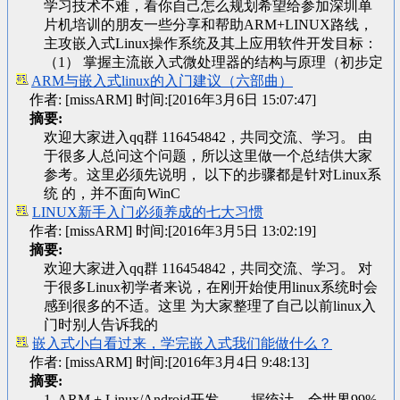
学习技术不难，看你自己怎么规划希望给参加深圳单
片机培训的朋友一些分享和帮助ARM+LINUX路线，
主攻嵌入式Linux操作系统及其上应用软件开发目标：
（1） 掌握主流嵌入式微处理器的结构与原理（初步定
ARM与嵌入式linux的入门建议（六部曲）
作者: [missARM] 时间:[2016年3月6日 15:07:47]
摘要:
欢迎大家进入qq群 116454842，共同交流、学习。 由
于很多人总问这个问题，所以这里做一个总结供大家
参考。这里必须先说明， 以下的步骤都是针对Linux系
统 的，并不面向WinC
LINUX新手入门必须养成的七大习惯
作者: [missARM] 时间:[2016年3月5日 13:02:19]
摘要:
欢迎大家进入qq群 116454842，共同交流、学习。 对
于很多Linux初学者来说，在刚开始使用linux系统时会
感到很多的不适。这里 为大家整理了自己以前linux入
门时别人告诉我的
嵌入式小白看过来，学完嵌入式我们能做什么？
作者: [missARM] 时间:[2016年3月4日 9:48:13]
摘要:
1. ARM + Linux/Android开发 据统计，全世界99%