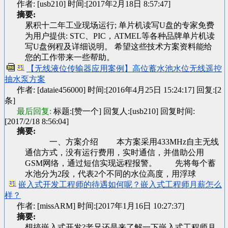
作者: [usb210] 时间:[2017年2月18日 8:57:47]
摘要:
累积十二年工业现场运行; 单片机读写U盘的专家免费
为用户提供: STC、PIC，ATMEL等各种品牌单片机读
写U盘例程及详细说明。 希望这些技术方案资料能给
您的工作带来一些帮助。
【无线液位传输器应用案例】高位蓄水池水位无线遥控
抽水泵方案
作者: [dataie456000] 时间:[2016年4月25日 15:24:17]
回复:[2
条]
最后回复:
标题:[赞一个] 回复人:[usb210] 回复时间:
[2017/2/18 8:56:04]
摘要:
一、方案介绍 本方案采用433MHz自主无线
通信方式，没有运行费用，实时通信，并借助公用
GSM网络，通过短信实现远程报警。 先将每个蓄
水池分为2段，代表2个不同的水位高度，用浮球
嵌入式开发工程师的待遇如何呢？嵌入式工程师月薪怎么
样？
作者: [missARM] 时间:[2017年1月16日 10:27:37]
摘要:
想搞嵌入式开发?老兄还是来了解一下嵌入式工程师月