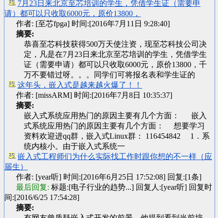
7月23日来北京至芯培训的学生，凭借学生证（需要申
请）都可以只收取6000元，原价13800，
作者: [至芯fpga] 时间:[2016年7月11日 9:28:40]
摘要:
恭喜至芯科技获得500万天使注资，现至芯科技公司决
定，凡是在7月23日来北京至芯培训的学生，凭借学生
证（需要申请）都可以只收取6000元，原价13800，千
万不要错过呀。。。同学们可将报名表和学生证的
这年头，嵌入式是越来越火爆了！！
作者: [missARM] 时间:[2016年7月8日 10:35:37]
摘要:
嵌入式系统应用热门的原因主要有几个方面： 嵌入
式系统应用热门的原因主要有几个方面： 想要学习
资料欢迎进qq群，嵌入式Linux群： 116454842 1．系
统内核小。由于嵌入式系统一
嵌入式工程师们为什么实际找工作时跟你想的不一样（应
届生）
作者: [year听] 时间:[2016年6月25日 17:52:08]
回复:[1条]
最后回复:
标题:[电子行业的趋势...] 回复人:[year听] 回复时
间:[2016/6/25 17:54:28]
摘要:
有网友曾质疑嵌入式开发的前景，他提到看到当前培