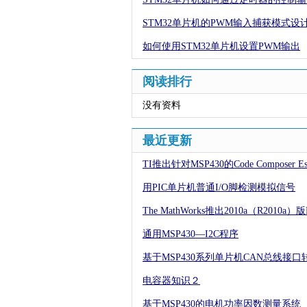
STM32单片机的PWM输入捕获模式设
如何使用STM32单片机设置PWM输出
阅读排行
没有资料
最近更新
TI推出针对MSP430的Code Composer Ess
用PIC单片机普通I/O脚检测模拟信号
The MathWorks推出2010a（R2010a）版
通用MSP430—I2C程序
基于MSP430系列单片机CAN总线接口
电容器知识２
基于MSP430的电机功率因数测量系统