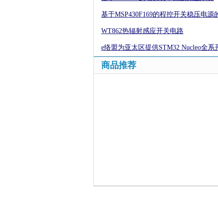
基于MSP430F169的程控开关稳压电源
WT862热辐射感应开关电路
e络盟为亚太区提供STM32 Nucleo
商品推荐