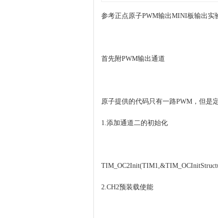
参考正点原子PWM输出MINI板输出实
首先附PWM输出通道
原子提供的代码只有一路PWM，但是定
1.添加通道二的初始化
TIM_OC2Init(TIM1,&TIM_OCInitStructu
2.CH2预装载使能