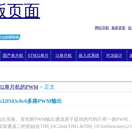
版页面
网站导航
|
最新更新
|
设
国产单片机
STM32单片
51单片机
嵌入式系统
PCB设计
机编程
M32单片机的PWM
> 正文
tm32f103c8v6多路PWM输出
板输出实验。首先附PWM输出通道原子提供的代码只有一路PWM
的初始化TIM_OC2Init(TIM1,&TIM_OCInitStructure);2