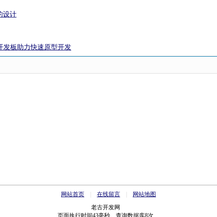
的设计
全系开发板助力快速原型开发
网站首页
|
在线留言
|
网站地图
老古开发网
页面执行时间43毫秒 查询数据库8次