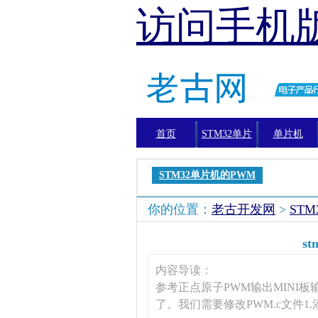
访问手机
首页
STM32单片
单片机
机
STM32单片机的PWM
你的位置：
老古开发网
>
ST
s
内容导读：
参考正点原子PWM输出MINI
了。我们需要修改PWM.c文件1.添加通道二