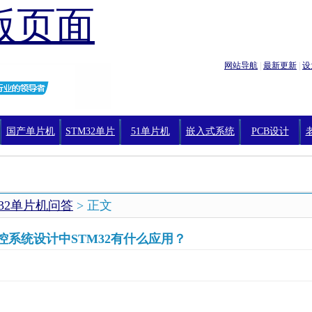
版页面
网站导航
|
最新更新
|
设
国产单片机
STM32单片
51单片机
嵌入式系统
PCB设计
机编程
M32单片机问答
> 正文
控系统设计中STM32有什么应用？