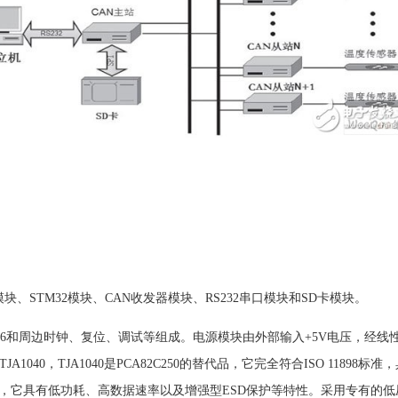
、STM32模块、CAN收发器模块、RS232串口模块和SD卡模块。
RBT6和周边时钟、复位、调试等组成。电源模块由外部输入+5V电压，经线性压降A
A1040，TJA1040是PCA82C250的替代品，它完全符合ISO 1189
232，它具有低功耗、高数据速率以及增强型ESD保护等特性。采用专有的低压差