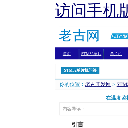
访问手机
首页
STM32单片
单片机
机
STM32单片机问答
你的位置：
老古开发网
>
ST
在温度监
内容导读：
引言