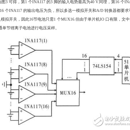
可得，第1 个INA117 的3 脚的输入电势最高为40 V.同理，第16 个INA1
9 至16 个INA117 的输出电压为负，所以多选一模拟开关和A/D 转换
入模拟开关，因此16节电池只需1 个MUX16.但由于单片机IO 口有限，文中用
别选通单节锂离子电池进行电压采样。