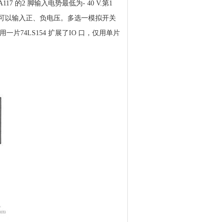
17 的2 脚输入电势最低为- 40 V.第1
器都要求可以输入正、负电压。多选一模拟开关
一片74LS154 扩展了IO 口，仅用单片