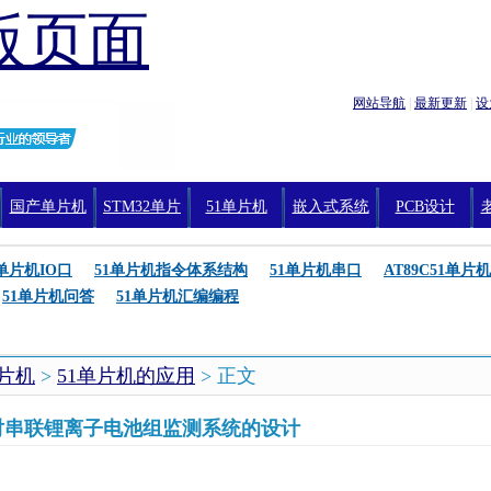
版页面
网站导航
|
最新更新
|
设
国产单片机
STM32单片
51单片机
嵌入式系统
PCB设计
机编程
1单片机IO口
51单片机指令体系结构
51单片机串口
AT89C51单片机
51单片机问答
51单片机汇编编程
单片机
>
51单片机的应用
> 正文
对串联锂离子电池组监测系统的设计