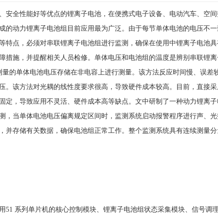
、安全性能好等优点的锂离子电池，在便携式电子设备、电动汽车、空间
成的动力锂离子电池组目前应用最为广泛。由于每节单体电池的电压不一
等特点，必须对串联锂离子电池组进行监测，确保在使用中锂离子电池具
障措施，并提醒相关人员检修。单体电压和电池组的温度是辨别串联锂离
测量的单体电池电压存储在非电容上进行测量。该方法反应时间慢、误差较
压。该方法对光耦的线性度要求很高，导致硬件成本较高。目前，直接采
固定，导致应用不灵活、硬件成本高等缺点。文中研制了一种动力锂离子
测，当单体电池电压偏离规定区间时，监测系统启动报警程序进行声、光报
，并存储有关数据，确保电池组正常工作。整个监测系统具有连续测量分
用51 系列单片机的核心控制模块、锂离子电池组状态采集模块、信号调