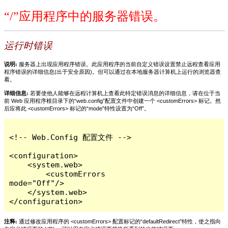
“/”应用程序中的服务器错误。
运行时错误
说明:
服务器上出现应用程序错误。此应用程序的当前自定义错误设置禁止远程查看应用
程序错误的详细信息(出于安全原因)。但可以通过在本地服务器计算机上运行的浏览器查
看。
详细信息:
若要使他人能够在远程计算机上查看此特定错误消息的详细信息，请在位于当
前 Web 应用程序根目录下的“web.config”配置文件中创建一个 <customErrors> 标记。然
后应将此 <customErrors> 标记的“mode”特性设置为“Off”。
<!-- Web.Config 配置文件 -->

<configuration>

    <system.web>

        <customErrors 
mode="Off"/>

    </system.web>

</configuration>
注释:
通过修改应用程序的 <customErrors> 配置标记的“defaultRedirect”特性，使之指向