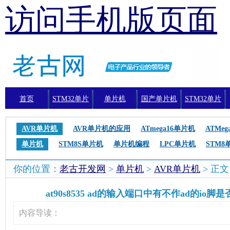
访问手机版页面
首页
STM32单片
单片机
国产单片机
STM32单片
机
机编程
AVR单片机
AVR单片机的应用
ATmega16单片机
ATMe
单片机
STM8S单片机
单片机编程
LPC单片机
STM8
你的位置：
老古开发网
>
单片机
>
AVR单片机
> 正
at90s8535 ad的输入端口中有不作ad的io
内容导读：