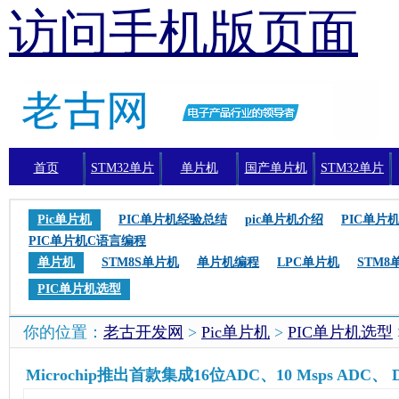
访问手机版页面
首页
STM32单片
单片机
国产单片机
STM32单片
机
机编程
Pic单片机
PIC单片机经验总结
pic单片机介绍
PIC单片
PIC单片机C语言编程
单片机
STM8S单片机
单片机编程
LPC单片机
STM8
PIC单片机选型
你的位置：
老古开发网
>
Pic单片机
>
PIC单片机选型
Microchip推出首款集成16位ADC、10 Msps ADC