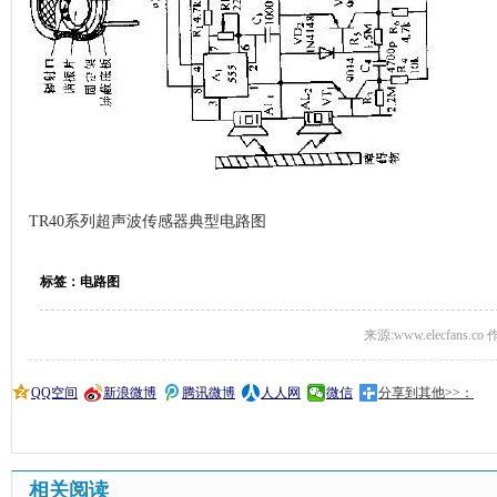
TR40系列超声波传感器典型电路图
标签：电路图
来源:www.elecfans.co 
QQ空间
新浪微博
腾讯微博
人人网
微信
分享到其他>>：
相关阅读