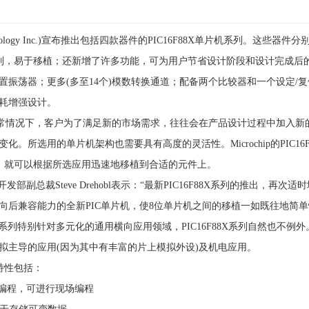
hnology Inc.)宣布推出包括四款器件的PIC16F88X单片机系列。这些器
XA系列，易于移植；还新增了许多功能，可为用户节省设计阶段和设计完成
置振荡器；更多(多至14个)模数转换通道；配备两个比较器和一个设定/
功耗增强设计。
情况下，客户为了满足新的市场需求，往往会在产品设计过程中加入新
。所选用的单片机架构也需要具有高度的灵活性。Microchip的PIC1
码，就可以根据所选应用迅速地移植到合适的元件上。
发部副总裁Steve Drehobl表示：“最新PIC16F88X系列的推出，
向后兼容能力的全新PIC单片机，使8位单片机之间的移植一如既往地简
单片机系列特别针对多元化的通用横向应用领域，PIC16F88X系列自然也不
拟主导的应用(因为其中有丰富的片上模拟外设)及机电应用。
要特性包括：
压编程，可进行现场编程