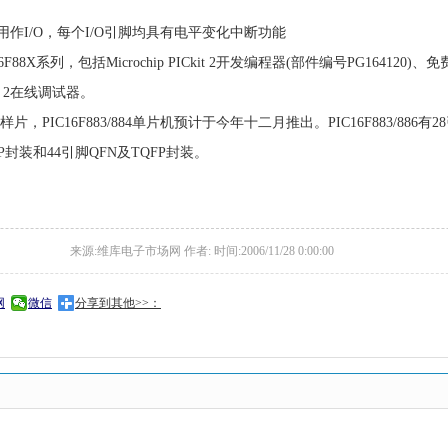
用作I/O，每个I/O引脚均具有电平变化中断功能
88X系列，包括Microchip PICkit 2开发编程器(部件编号PG164120)
ICD 2在线调试器。
片，PIC16F883/884单片机预计于今年十二月推出。PIC16F883/886有2
PDIP封装和44引脚QFN及TQFP封装。
来源:维库电子市场网 作者: 时间:2006/11/28 0:00:00
网
微信
分享到其他>>：