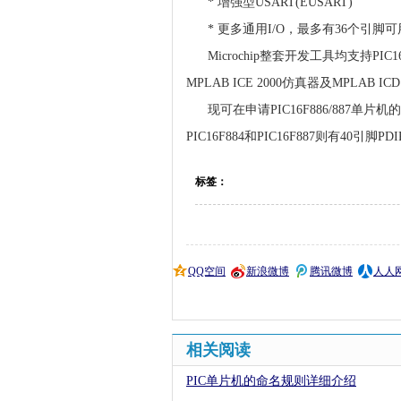
* 增强型USART(EUSART)
* 更多通用I/O，最多有36个引脚可
Microchip整套开发工具均支持PIC16F
MPLAB ICE 2000仿真器及MPLAB 
现可在申请PIC16F886/887单片机的样
PIC16F884和PIC16F887则有40引脚
标签：
QQ空间
新浪微博
腾讯微博
人人
相关阅读
PIC单片机的命名规则详细介绍