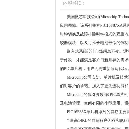
内容导读：
美国微芯科技公司(Microchip Tec
应用领域。该系列兼容PIC16F87
时钟切换及故障排除时钟模式的双重内
较器模块；以及可延长电池寿命的低
嵌入式系统设计市场瞬息万变。通常
于修改，才能满足客户日新月异的需求变化
的PIC单片机，用户无需重新编写代
Microchip公司安防、单片机及技术开
们对客户的承诺。加入了更先进功能和
Microchip的低引脚数8位PIC
及电池管理、空间有限的小型应用、模
PIC16F88X单片机系列的其它主
* 最高14KB的自写程序闪存和低