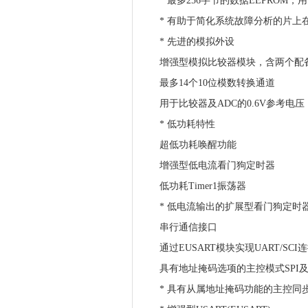
* 最多256字节的数据EEPROM，
* 有助于简化系统故障分析的片上
* 先进的模拟外设
增强型模拟比较器模块，含两个配备
最多14个10位模数转换通道
用于比较器及ADC的0.6V参考电压
* 低功耗特性
超低功耗唤醒功能
增强型低电流看门狗定时器
低功耗Timer1振荡器
* 低电流输出的扩展型看门狗定时
串行通信接口
通过EUSART模块实现UART/SCI
具有地址掩码选项的主控模式SPI及I
* 具有从属地址掩码功能的主控同步串