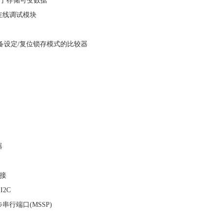
用于存储可变数据
在线调试模块
设定/复位锁存模式的比较器
器
连接
2C
行端口(MSSP)