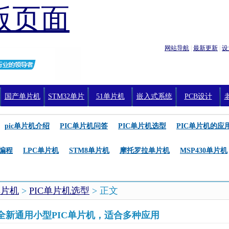
版页面
网站导航
|
最新更新
|
设
国产单片机
STM32单片
51单片机
嵌入式系统
PCB设计
机编程
pic单片机介绍
PIC单片机问答
PIC单片机选型
PIC单片机的应
编程
LPC单片机
STM8单片机
摩托罗拉单片机
MSP430单片机
单片机
>
PIC单片机选型
> 正文
p推出全新通用小型PIC单片机，适合多种应用