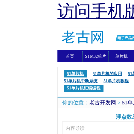
访问手机
首页
STM32单片
单片机
机
51单片机
51单片机的应用
5
51单片机中断系统
51单片机教程
51单片机汇编编程
你的位置：
老古开发网
>
51
浮点数压
内容导读：