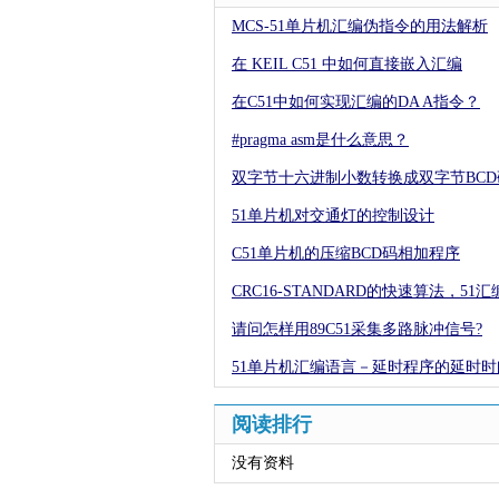
MCS-51单片机汇编伪指令的用法解析
在 KEIL C51 中如何直接嵌入汇编
在C51中如何实现汇编的DA A指令？
#pragma asm是什么意思？
双字节十六进制小数转换成双字节BCD
51单片机对交通灯的控制设计
C51单片机的压缩BCD码相加程序
CRC16-STANDARD的快速算法，51汇
请问怎样用89C51采集多路脉冲信号?
51单片机汇编语言－延时程序的延时时
阅读排行
没有资料