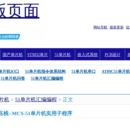
版页面
网站导航
|
最新更新
|
设
国产单片机
STM32单片
51单片机
嵌入式系统
PCB设计
机编程
1单片机IO口
51单片机指令体系结构
51单片机串口
AT89C51单片机
51单片机问答
51单片机汇编编程
单片机
>
51单片机汇编编程
> 正文
栈--MCS-51单片机实用子程序