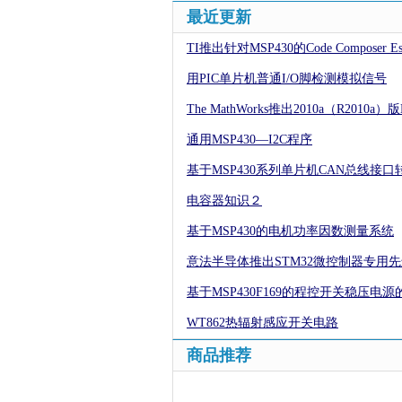
最近更新
TI推出针对MSP430的Code Composer Ess
用PIC单片机普通I/O脚检测模拟信号
The MathWorks推出2010a（R2010a）版
通用MSP430—I2C程序
基于MSP430系列单片机CAN总线接口
电容器知识２
基于MSP430的电机功率因数测量系统
意法半导体推出STM32微控制器专用
基于MSP430F169的程控开关稳压电源
WT862热辐射感应开关电路
商品推荐