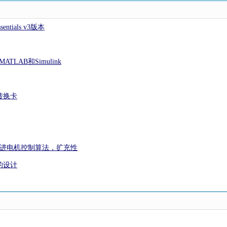
entials v3版本
MATLAB和Simulink
转换卡
先进电机控制算法，扩充性
的设计