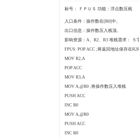
标号： ＦＰＵＳ 功能：浮点数压栈
入口条件：操作数在[R0]中。
出口信息：操作数压入栈顶。
影响资源：A、R2、R3 堆栈需求： ５
FPUS: POP ACC ;将返回地址保存在R2
MOV R2,A
POP ACC
MOV R3,A
MOV A,@R0 ;将操作数压入堆栈
PUSH ACC
INC R0
MOV A,@R0
PUSH ACC
INC R0