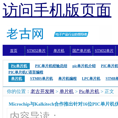
访问手机版页面
首页
STM32单片
单片机
国产单片机
STM32单片
机
机编程
Pic单片机
PIC单片机经验总结
pic单片机介绍
PIC单片
PIC单片机C语言编程
单片机
STM8S单片机
单片机编程
LPC单片机
STM8
你的位置：
老古开发网
>
单片机
>
Pic单片机
> 正文
Microchip与Kalkitech合作推出针对16位PI
内容导读：