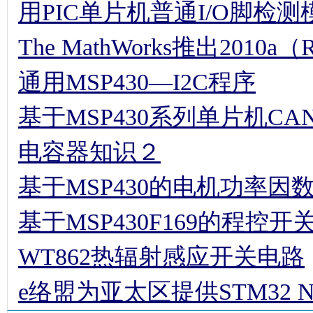
用PIC单片机普通I/O脚检
The MathWorks推出2010a（
通用MSP430—I2C程序
基于MSP430系列单片机C
电容器知识２
基于MSP430的电机功率因
基于MSP430F169的程控
WT862热辐射感应开关电路
e络盟为亚太区提供STM32 