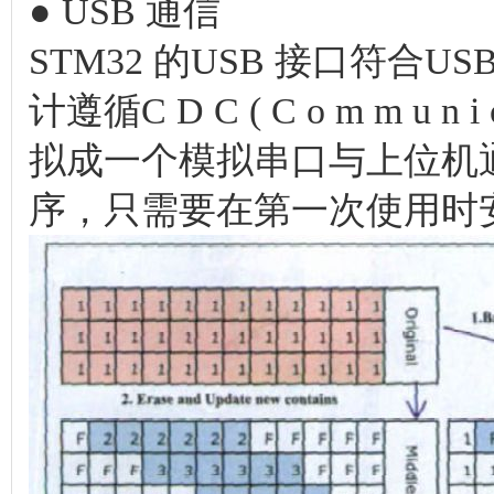
● USB 通信
STM32 的USB 接口符合
计遵循C D C ( C o m m u n i c
拟成一个模拟串口与上位机
序，只需要在第一次使用时