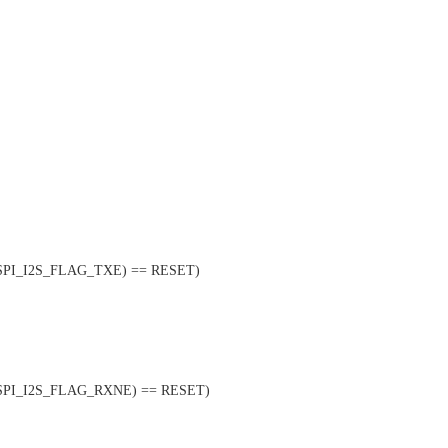
I, SPI_I2S_FLAG_TXE) == RESET)
I, SPI_I2S_FLAG_RXNE) == RESET)