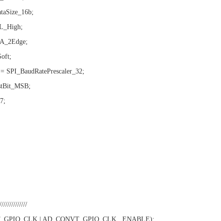
ataSize_16b;
L_High;
HA_2Edge;
oft;
 = SPI_BaudRatePrescaler_32;
rstBit_MSB;
7;
////////////
T_GPIO_CLK | AD_CONVT_GPIO_CLK , ENABLE);