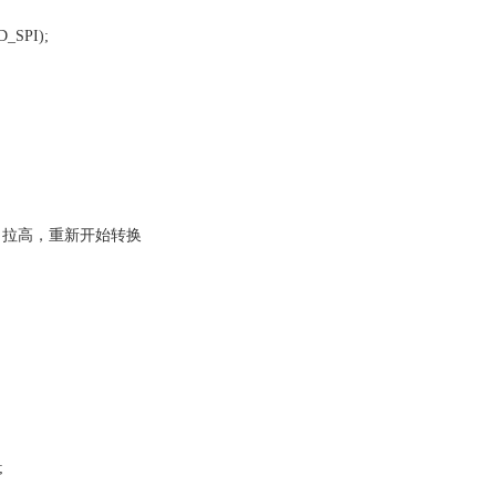
D_SPI);
拉低，拉高，重新开始转换
;