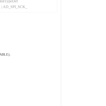
nitTypeDef
 | AD_SPI_SCK_
ABLE);