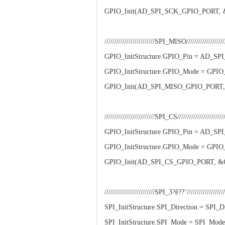
GPIO_Init(AD_SPI_SCK_GPIO_PORT, &G
/////////////////////////SPI_MISO///////////////////
GPIO_InitStructure.GPIO_Pin = AD_SP
GPIO_InitStructure.GPIO_Mode = GP
GPIO_Init(AD_SPI_MISO_GPIO_PORT, &
/////////////////////////SPI_CS///////////////////////
GPIO_InitStructure.GPIO_Pin = AD_SP
GPIO_InitStructure.GPIO_Mode = GPI
GPIO_Init(AD_SPI_CS_GPIO_PORT, &GP
/////////////////////////SPI_3?ê??ˉ///////////////////
SPI_InitStructure.SPI_Direction = SPI_D
SPI_InitStructure.SPI_Mode = SPI_Mode