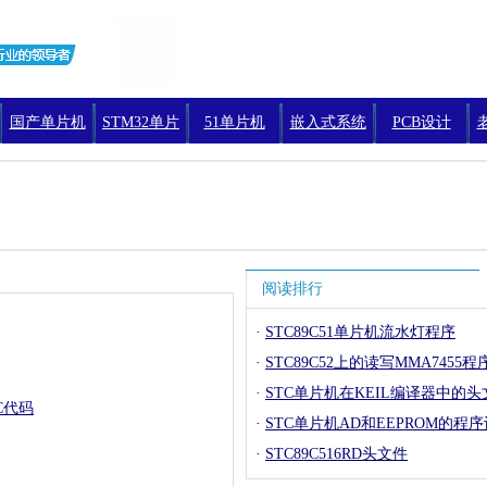
国产单片机
STM32单片
51单片机
嵌入式系统
PCB设计
机编程
阅读排行
·
STC89C51单片机流水灯程序
·
STC89C52上的读写MMA7455程
·
STC单片机在KEIL编译器中的头
C代码
·
STC单片机AD和EEPROM的程
·
STC89C516RD头文件