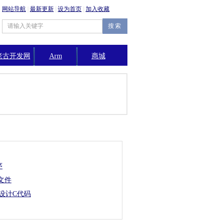
网站导航
|
最新更新
|
设为首页
|
加入收藏
老古开发网
Arm
商城
公告
序
文件
序设计C代码