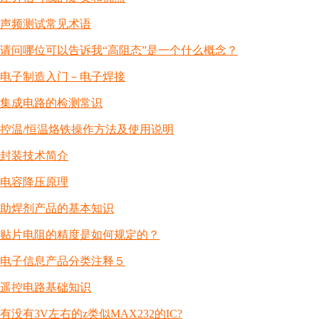
声频测试常见术语
请问哪位可以告诉我“高阻态”是一个什么概念？
电子制造入门－电子焊接
集成电路的检测常识
控温/恒温烙铁操作方法及使用说明
封装技术简介
电容降压原理
助焊剂产品的基本知识
贴片电阻的精度是如何规定的？
电子信息产品分类注释５
遥控电路基础知识
有没有3V左右的z类似MAX232的IC?