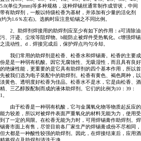
5.0(单位为mm)等多种规格，这种焊锡丝通常制作成管状，中间
带有助焊剂，一般以特级松香为基材，并添加有少量的活化剂
(约为1.6％左右)。选购时应注意铅锡之不同比例。
2、助焊剂焊接用的助焊剂应至少有如下的作用：a可清除油
污、汗迹、尘埃等阻焊物。b能防止被焊件受热氧化。c增强焊锡
之流动性。d．焊接完成后，保护焊点均匀冷却。
我们常用的助焊剂是松香、松香水和焊锡膏。松香的主要成
份是是一种弱有机酸。因它无腐蚀性、无吸湿性，而且具有良好
的绝缘性能，更重要的是它具有助焊剂的四个基本作用，所以首
先被我们选为电子装配中的助焊剂。松香有黄色、褐色两种，以
淡黄色、透明度好松香为佳品。松香水不是水，它是由松香、酒
精、三乙醇胺配制而成的液体助焊剂。它们的比例为10：39：
1。
由于松香是一种弱有机酸，它与金属氧化物等物质起反应的
能力较差，所以对被焊件表面严重氧化的材料无能为力，使用受
到了一定的局限。在松香无能为力时，可用焊锡膏作助焊剂。焊
锡膏市面上有售，尽管目前各厂家生产的焊锡膏成份不尽相同，
但大都是一种酸性较强的助焊剂。因此，在焊接结束后，应用酒
精将焊点及助焊剂清洗干净。