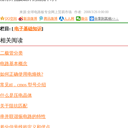
来源:全球电路板专业网上贸易市场 作者: 2008/3/26 0:00:00
QQ空间
新浪微博
腾讯微博
人人网
微信
分享到其他>>：
栏目: [
电子基础知识
]
相关阅读
二极管分类
电路基本概念
如何正确使用电烙铁?
常见ttl，cmos 型号介绍
什么是压电晶体
关于阻抗匹配
串并联谐振电路的特性
差分信号线的定义和优点