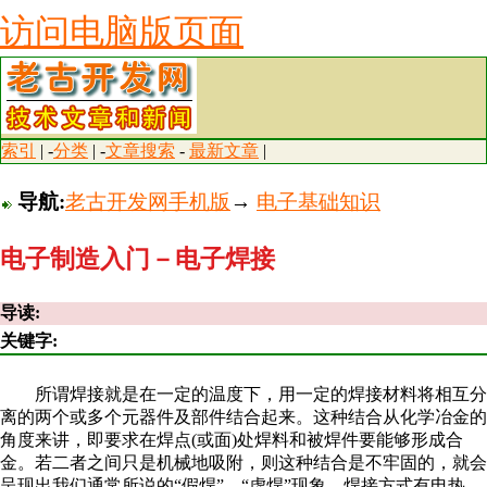
访问电脑版页面
索引
| -
分类
| -
文章搜索
-
最新文章
|
导航:
老古开发网手机版
→
电子基础知识
电子制造入门－电子焊接
导读:
关键字:
所谓焊接就是在一定的温度下，用一定的焊接材料将相互分
离的两个或多个元器件及部件结合起来。这种结合从化学冶金的
角度来讲，即要求在焊点(或面)处焊料和被焊件要能够形成合
金。若二者之间只是机械地吸附，则这种结合是不牢固的，就会
呈现出我们通常所说的“假焊”、“虚焊”现象。焊接方式有电热