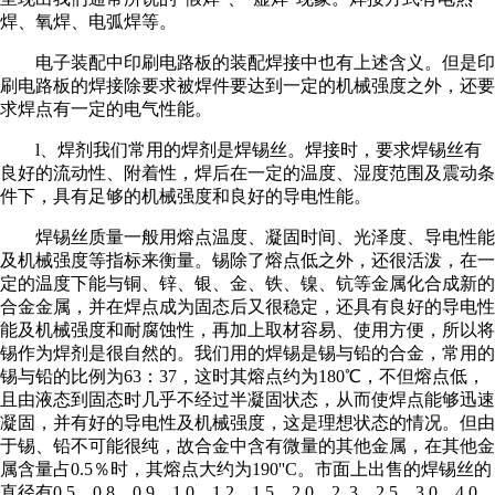
焊、氧焊、电弧焊等。
电子装配中印刷电路板的装配焊接中也有上述含义。但是印
刷电路板的焊接除要求被焊件要达到一定的机械强度之外，还要
求焊点有一定的电气性能。
l、焊剂我们常用的焊剂是焊锡丝。焊接时，要求焊锡丝有
良好的流动性、附着性，焊后在一定的温度、湿度范围及震动条
件下，具有足够的机械强度和良好的导电性能。
焊锡丝质量一般用熔点温度、凝固时间、光泽度、导电性能
及机械强度等指标来衡量。锡除了熔点低之外，还很活泼，在一
定的温度下能与铜、锌、银、金、铁、镍、钪等金属化合成新的
合金金属，并在焊点成为固态后又很稳定，还具有良好的导电性
能及机械强度和耐腐蚀性，再加上取材容易、使用方便，所以将
锡作为焊剂是很自然的。我们用的焊锡是锡与铅的合金，常用的
锡与铅的比例为63：37，这时其熔点约为180℃，不但熔点低，
且由液态到固态时几乎不经过半凝固状态，从而使焊点能够迅速
凝固，并有好的导电性及机械强度，这是理想状态的情况。但由
于锡、铅不可能很纯，故合金中含有微量的其他金属，在其他金
属含量占0.5％时，其熔点大约为190''C。市面上出售的焊锡丝的
直径有0.5、0.8、0.9、1.0、1.2、1.5、2.0、2 .3、2.5、3.0、4.0、