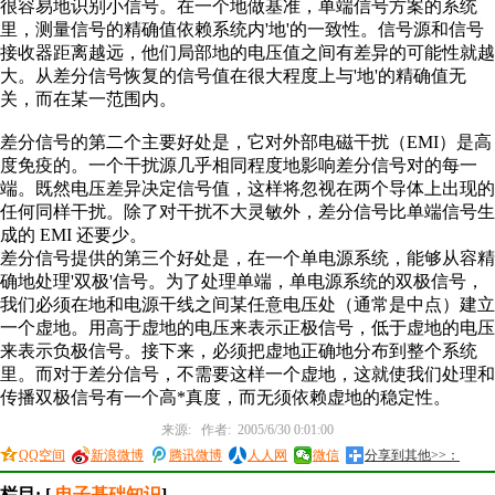
很容易地识别小信号。在一个地做基准，单端信号方案的系统
里，测量信号的精确值依赖系统内'地'的一致性。信号源和信号
接收器距离越远，他们局部地的电压值之间有差异的可能性就越
大。从差分信号恢复的信号值在很大程度上与'地'的精确值无
关，而在某一范围内。
差分信号的第二个主要好处是，它对外部电磁干扰（EMI）是高
度免疫的。一个干扰源几乎相同程度地影响差分信号对的每一
端。既然电压差异决定信号值，这样将忽视在两个导体上出现的
任何同样干扰。除了对干扰不大灵敏外，差分信号比单端信号生
成的 EMI 还要少。
差分信号提供的第三个好处是，在一个单电源系统，能够从容精
确地处理'双极'信号。为了处理单端，单电源系统的双极信号，
我们必须在地和电源干线之间某任意电压处（通常是中点）建立
一个虚地。用高于虚地的电压来表示正极信号，低于虚地的电压
来表示负极信号。接下来，必须把虚地正确地分布到整个系统
里。而对于差分信号，不需要这样一个虚地，这就使我们处理和
传播双极信号有一个高*真度，而无须依赖虚地的稳定性。
来源: 作者: 2005/6/30 0:01:00
QQ空间
新浪微博
腾讯微博
人人网
微信
分享到其他>>：
栏目: [
电子基础知识
]