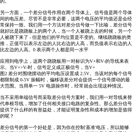
的。
另一方面，一个差分信号作用在两个导体上。信号值是两个导体
间的电压差。尽管不是非常必要，这两个电压的平均值还是会经
常保持一致。我们用一个方法对差分信号做一下比喻，差分信号
就好比是跷跷板上的两个人，当一个人被跷上去的时候，另一个
人被跷下来了 - 但是他们的平均位置是不变的。继续跷跷板的类
推，正值可以表示左边的人比右边的人高，而负值表示右边的人
比左边的人高。0 表示两个人都是同一水平
应用到电学上，这两个跷跷板用一对标识为V+和V-的导线来表
示。当V+>V-时，信号定义成正极信号，当V+
图2 差分对围绕摆动的平均电压设置成 2.5V。当该对的每个信号
都限制成 0-5V 振幅时，偏移该差分对会提供一个信号摆动的最
大范围。当用单一 5V 电源操作时，经常就会出现这种情况。
当不采用单端信号而采取差分信号方案时，我们用一对导线来替
代单根导线，增加了任何相关接口电路的复杂性。那么差分信号
提供了什么样的有形益处，才能证明复杂性和成本的增加是值得
的呢？
差分信号的第一个好处是，因为你在控制'基准'电压，所以能够