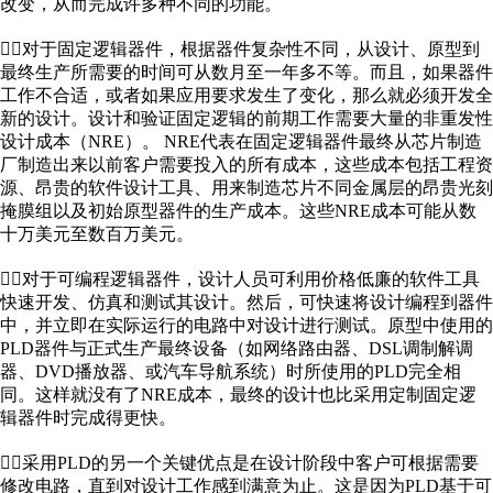
改变，从而完成许多种不同的功能。
对于固定逻辑器件，根据器件复杂性不同，从设计、原型到
最终生产所需要的时间可从数月至一年多不等。而且，如果器件
工作不合适，或者如果应用要求发生了变化，那么就必须开发全
新的设计。设计和验证固定逻辑的前期工作需要大量的非重发性
设计成本（NRE）。 NRE代表在固定逻辑器件最终从芯片制造
厂制造出来以前客户需要投入的所有成本，这些成本包括工程资
源、昂贵的软件设计工具、用来制造芯片不同金属层的昂贵光刻
掩膜组以及初始原型器件的生产成本。这些NRE成本可能从数
十万美元至数百万美元。
对于可编程逻辑器件，设计人员可利用价格低廉的软件工具
快速开发、仿真和测试其设计。然后，可快速将设计编程到器件
中，并立即在实际运行的电路中对设计进行测试。原型中使用的
PLD器件与正式生产最终设备（如网络路由器、DSL调制解调
器、DVD播放器、或汽车导航系统）时所使用的PLD完全相
同。这样就没有了NRE成本，最终的设计也比采用定制固定逻
辑器件时完成得更快。
采用PLD的另一个关键优点是在设计阶段中客户可根据需要
修改电路，直到对设计工作感到满意为止。这是因为PLD基于可