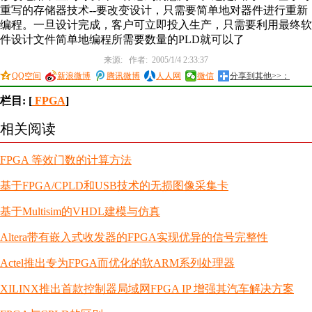
重写的存储器技术--要改变设计，只需要简单地对器件进行重新
编程。一旦设计完成，客户可立即投入生产，只需要利用最终软
件设计文件简单地编程所需要数量的PLD就可以了
来源: 作者: 2005/1/4 2:33:37
QQ空间
新浪微博
腾讯微博
人人网
微信
分享到其他>>：
栏目: [
FPGA
]
相关阅读
FPGA 等效门数的计算方法
基于FPGA/CPLD和USB技术的无损图像采集卡
基于Multisim的VHDL建模与仿真
Altera带有嵌入式收发器的FPGA实现优异的信号完整性
Actel推出专为FPGA而优化的软ARM系列处理器
XILINX推出首款控制器局域网FPGA IP 增强其汽车解决方案