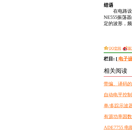
结语
在电路设计
NE555振
定的波形，频
QQ空间
新
栏目: [
电子设
相关阅读
带编、译码的无
自动电平控制
单/多踪示波
有源功率因数
ADE7755