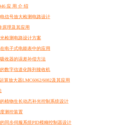
046 应 用 介 绍
电信号放大检测电路设计
工作原理及其应用
光检测电路设计方案
及其在电子式电能表中的应用
吸收器的误差补偿方法
的数字信道化阵列接收机
运算放大器LMC6062/6082及其应用
法
源的植物生长动态补光控制系统设计
度测控装置
的同步伺服系统PID模糊控制器设计