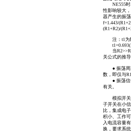
NE555时
性影响较大，
器产生的振荡周期
f=1.443/(R
1
+
(R
1
+R
2
)/(R
1
+
注：t
1
为
t
1
=0.693
当R
2
>>R
关公式的推导
● 振荡周
数，即仅与R
● 振荡信
有关。
模拟开关和
子开关在小信
比，集成电子
积小、工作可
入电流容量有
换，要求系统