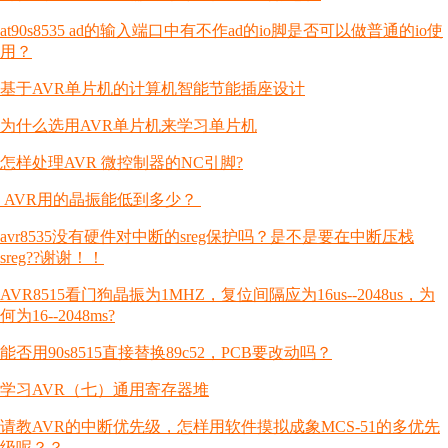
at90s8535 ad的输入端口中有不作ad的io脚是否可以做普通的io使
用？
基于AVR单片机的计算机智能节能插座设计
为什么选用AVR单片机来学习单片机
怎样处理AVR 微控制器的NC引脚?
AVR用的晶振能低到多少？
avr8535没有硬件对中断的sreg保护吗？是不是要在中断压栈
sreg??谢谢！！
AVR8515看门狗晶振为1MHZ，复位间隔应为16us--2048us，为
何为16--2048ms?
能否用90s8515直接替换89c52，PCB要改动吗？
学习AVR（七）通用寄存器堆
请教AVR的中断优先级，怎样用软件摸拟成象MCS-51的多优先
级呢？？