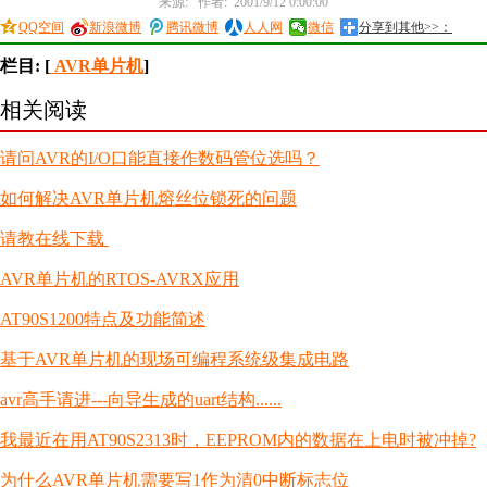
来源: 作者: 2001/9/12 0:00:00
QQ空间
新浪微博
腾讯微博
人人网
微信
分享到其他>>：
栏目: [
AVR单片机
]
相关阅读
请问AVR的I/O口能直接作数码管位选吗？
如何解决AVR单片机熔丝位锁死的问题
请教在线下载
AVR单片机的RTOS-AVRX应用
AT90S1200特点及功能简述
基于AVR单片机的现场可编程系统级集成电路
avr高手请进---向导生成的uart结构......
我最近在用AT90S2313时，EEPROM内的数据在上电时被冲掉?
为什么AVR单片机需要写1作为清0中断标志位