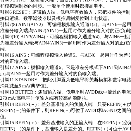
和模拟调制器的同步。一般单个使用时都接高电平。
引脚6 RESET：逻辑输入端，低电平有效输入，它把器件的控
接口逻辑、数字滤波器以及模拟调制复位到上电状态。
引脚7(8) AIN1(AIN2)：可编程模拟输入通道1(2)。与AIN6一
准差分输入端;与AIN2(AIN1)一起用时作为差分输入对的正(负)
引脚9(10) AIN3(AIN4)：可编程模拟输入通道3(4)。与AIN6一
为准差分输入端;与AIN4(AIN3)一起用时作为差分输入对的正(负
端。
引脚16 AIN5：可编程模拟输入通道5。与AIN6一起用时作为差
对的正输入端。
引脚17 AIN6：模拟输入通道6。它是准差分模式下AIN1到AIN
点;与AIN5一起用时作为差分输入对的负输入端。
引脚11 STANDBY：把此引脚置为低电平将关断模拟和数字电
消耗减至5 mA(典型值)。
引脚13 BUFFER：逻辑输入端。低电平时AVDD线中流过的电
270 mA;高电平时使输入端有较高的源阻抗。
引脚14 REFIN(－)：差分基准输入的负输入端，只要REFIN(＋)
REFIN(－)的条件下，则REFIN(－)可位于AVDD和AGND之间
值。
引脚15 REFIN(＋)：差分基准输入的正输入端，在REFIN(＋)
REFIN(－)的条件下，基准输入是差分的。REFIN(＋)可位于AV 