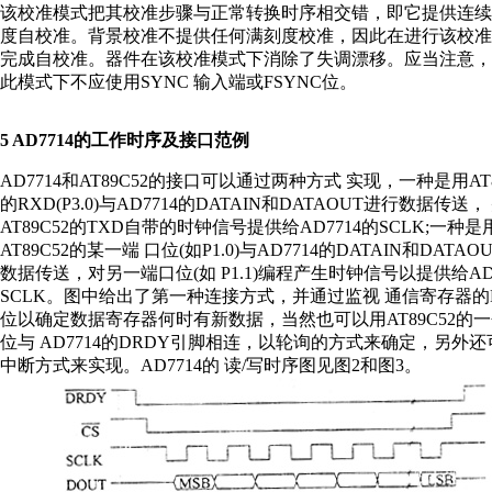
该校准模式把其校准步骤与正常转换时序相交错，即它提供连续
度自校准。背景校准不提供任何满刻度校准，因此在进行该校准
完成自校准。器件在该校准模式下消除了失调漂移。应当注意，
此模式下不应使用SYNC 输入端或FSYNC位。
5 AD7714的工作时序及接口范例
AD7714和AT89C52的接口可以通过两种方式 实现，一种是用AT8
的RXD(P3.0)与AD7714的DATAIN和DATAOUT进行数据传送
AT89C52的TXD自带的时钟信号提供给AD7714的SCLK;一种是
AT89C52的某一端 口位(如P1.0)与AD7714的DATAIN和DATAO
数据传送，对另一端口位(如 P1.1)编程产生时钟信号以提供给AD7
SCLK。图中给出了第一种连接方式，并通过监视 通信寄存器的
位以确定数据寄存器何时有新数据，当然也可以用AT89C52的
位与 AD7714的DRDY引脚相连，以轮询的方式来确定，另外
中断方式来实现。AD7714的 读/写时序图见图2和图3。