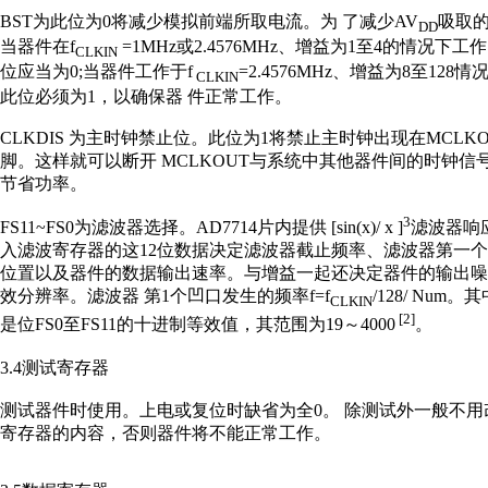
BST为此位为0将减少模拟前端所取电流。为 了减少AV
吸取
DD
当器件在f
=1MHz或2.4576MHz、增益为1至4的情况下工
CLKIN
位应当为0;当器件工作于f
=2.4576MHz、增益为8至128
CLKIN
此位必须为1，以确保器 件正常工作。
CLKDIS 为主时钟禁止位。此位为1将禁止主时钟出现在MCLKO
脚。这样就可以断开 MCLKOUT与系统中其他器件间的时钟信
节省功率。
3
FS11~FS0为滤波器选择。AD7714片内提供 [sin(x)/ x ]
滤波器响
入滤波寄存器的这12位数据决定滤波器截止频率、滤波器第一个
位置以及器件的数据输出速率。与增益一起还决定器件的输出噪
效分辨率。滤波器 第1个凹口发生的频率f=f
/128/ Num。
CLKIN
[2]
是位FS0至FS11的十进制等效值，其范围为19～4000
。
3.4测试寄存器
测试器件时使用。上电或复位时缺省为全0。 除测试外一般不用
寄存器的内容，否则器件将不能正常工作。