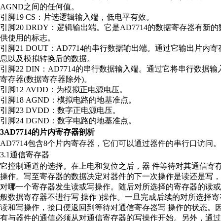
AGND之间的任何值。
引脚19 CS：片选逻辑输入端，低电平有效。
引脚20 DRDY：逻辑输出端。它是AD7714的数据寄存器有新
供使用的标志。
引脚21 DOUT：AD7714的串行数据输出端。通过它输出片内
息以及模拟转换后的数据。
引脚22 DIN：AD7714的串行数据输入端。通过它将串行数据
寄存器(数据寄存器除外)。
引脚12 AVDD：为模拟正电源电压。
引脚18 AGND：模拟电路的地基准点。
引脚23 DVDD：数字正电源电压。
引脚24 DGND：数字电路的地基准点。
3AD7714的片内寄存器剖析
AD7714包含8个片内寄存器，它们可以通过器件的串行口访问。
3.1通信寄存器
它控制通道的选择。在上电和复位之后，器 件等待对其通信寄
操作。写至寄存器的数据决定对器件的下一次操作是读还是写，
对哪一个寄存器发生读或写操作。随后对所选择的寄存器的读或
般数据寄存器不进行写 操作 )操作。一旦完成后续的对所选择
读和写操作，接口便返回到等待对通信寄存器写 操作的状态。
有与器件的通信必须从对通信寄存器的写操作开始。另外，通过