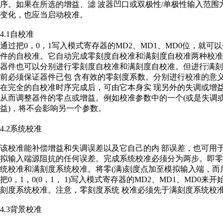
序。如果在所选的增益、滤 波器凹口或双极性/单极性输入范围
变化，也应当启动校准。
4.1自校准
通过把0，0，1写入模式寄存器的MD2、MD1、MD0位，就可
件的自校准。它自动完成零刻度自校准和满刻度自校准两种校准
器件也可以分别进行零刻度自校准和满刻度自校准。但进行满刻
前必须保证器件已包 含有效的零刻度系数。分别进行校准的意
在完全的自校准时序完成后，可由它本身实 现另外的失调或增
从而调整器件的零点或增益。例如校准参数中的一个(或是失调或
益)，将不会影响另一个参数。
4.2系统校准
该校准能补偿增益和失调误差以及它自己的内 部误差，也可用
拟输入端源阻抗的任何误差。完成系统校准必须分为两步。即零
统校准和满刻度系统校准。将零(满)刻度点加至模拟输入端，而
把0，1，0(0，1， 1)写入模式寄存器的MD2、MD1、MD0来开始
刻度系统校准。注意，零刻度系统 校准必须先于满刻度系统校
4.3背景校准