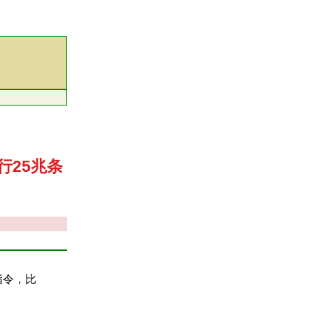
执行25兆条
的指令，比