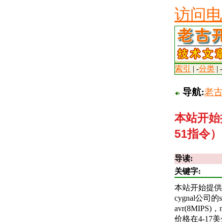
访问电
索引
| -
分类
| 
导航:
老
本站开始提
51指令
导读:
关键字:
本站开始提供cy
cygnal公
avr(8MIPS
价格在4-17