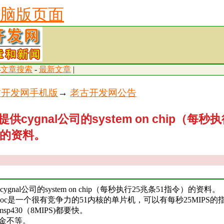
脑版页面
-
文章搜索
-
最新文章
|
古开发网手机版
→
老古开发网公告
供cygnal公司的system on chip（每秒
）的资料。
gnal公司的system on chip（每秒执行25兆条51指令）的资料。
司的soc是一个很有竞争力的51内核的单片机，可以有每秒25MIPS
)，msp430（8MIPS)都要快。
美金不等。