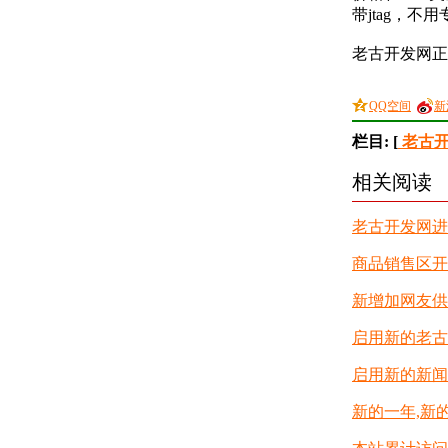
带jtag，
老古开发网正
QQ空间
新
栏目: [
老古开
相关阅读
老古开发网进
商品销售区开
新增加网友供
启用新的老古
启用新的新闻
新的一年,新