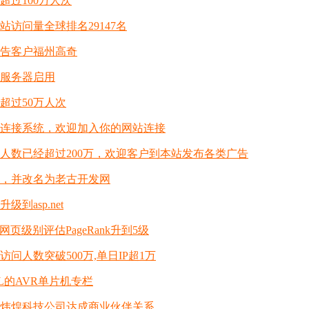
超过100万人次
站访问量全球排名29147名
告客户福州高奇
服务器启用
超过50万人次
连接系统，欢迎加入你的网站连接
人数已经超过200万，欢迎客户到本站发布各类广告
，并改名为老古开发网
到asp.net
站网页级别评估PageRank升到5级
问人数突破500万,单日IP超1万
L的AVR单片机专栏
炜煌科技公司达成商业伙伴关系