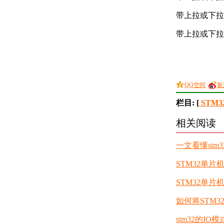
带上拉或下拉
带上拉或下拉
QQ空间
新
栏目: [
STM3
相关阅读
一文看懂stm
STM32单片
STM32单
如何将STM3
stm32的IO