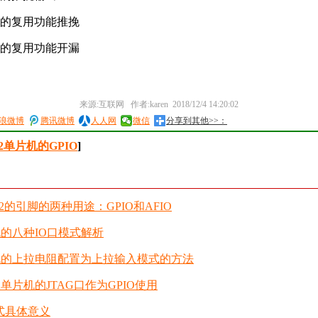
的复用功能推挽
的复用功能开漏
来源:互联网 作者:karen 2018/12/4 14:20:02
浪微博
腾讯微博
人人网
微信
分享到其他>>：
2单片机的GPIO
]
32的引脚的两种用途：GPIO和AFIO
机的八种IO口模式解析
片机的上拉电阻配置为上拉输入模式的方法
2单片机的JTAG口作为GPIO使用
模式具体意义