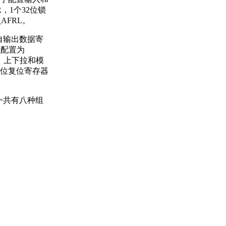
R，1个32位锁
_AFRL。
自输出数据寄
以配置为
空，上下拉和模
位复位寄存器
一共有八种组