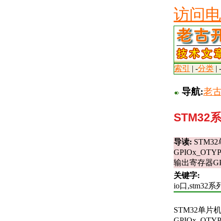
访问电
索引
| -
分类
| 
导航:
老
STM3
导读:
STM3
GPIOx_OT
输出寄存器GPI
关键字:
io口,stm3
STM32单片
GPIOx_OT