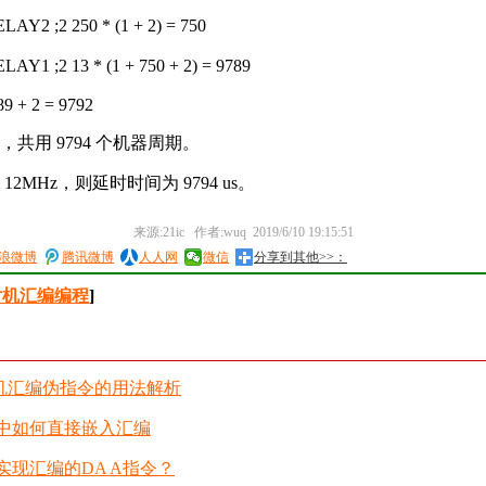
Y2 ;2 250 * (1 + 2) = 750
Y1 ;2 13 * (1 + 750 + 2) = 9789
89 + 2 = 9792
共用 9794 个机器周期。
2MHz，则延时时间为 9794 us。
来源:21ic 作者:wuq 2019/6/10 19:15:51
浪微博
腾讯微博
人人网
微信
分享到其他>>：
片机汇编编程
]
单片机汇编伪指令的用法解析
51 中如何直接嵌入汇编
实现汇编的DA A指令？