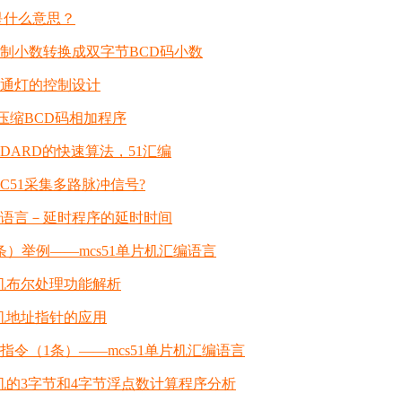
sm是什么意思？
制小数转换成双字节BCD码小数
交通灯的控制设计
的压缩BCD码相加程序
ANDARD的快速算法，51汇编
C51采集多路脉冲信号?
编语言－延时程序的延时时间
条）举例——mcs51单片机汇编语言
片机布尔处理功能解析
片机地址指针的应用
指令（1条）——mcs51单片机汇编语言
单片机的3字节和4字节浮点数计算程序分析