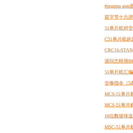
#pragma a
双字节十六进
51单片机对
C51单片机
CRC16-ST
请问怎样用89
51单片机汇
交换指令（5
MCS-51单
MCS-51单
16位数据传送
MSC-51