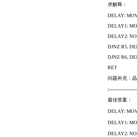
求解释：
DELAY: MOV 
DELAY1: MOV
DELAY2: NO
DJNZ R5, D
DJNZ R6, D
RET
问题补充：晶振
;------------------
最佳答案：
DELAY: MOV
DELAY1: MO
DELAY2: NOP