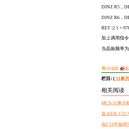
DJNZ R5，DELA
DJNZ R6，DELA
RET ;2 1 + 97
加上调用指令，
当晶振频率为 1
QQ空间
新
栏目: [
51单
相关阅读
MCS-51
在 KEIL C
在C51中如何