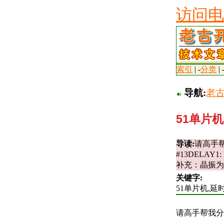
访问电
索引
| -
分类
| 
导航:
老
51单片
导读:
请高手帮
#13DELAY1:
补充：晶振为12MHz
关键字:
51单片机,延
请高手帮我分