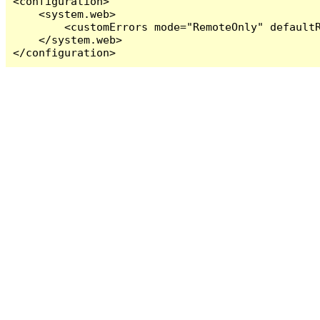
<configuration>

    <system.web>

        <customErrors mode="RemoteOnly" defaultR
    </system.web>

</configuration>