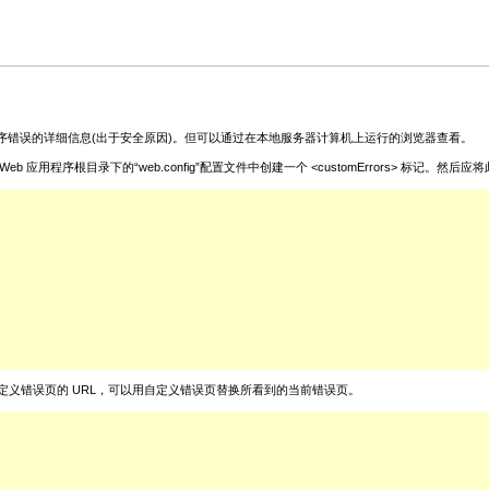
序错误的详细信息(出于安全原因)。但可以通过在本地服务器计算机上运行的浏览器查看。
录下的“web.config”配置文件中创建一个 <customErrors> 标记。然后应将此 <cust
性，使之指向自定义错误页的 URL，可以用自定义错误页替换所看到的当前错误页。