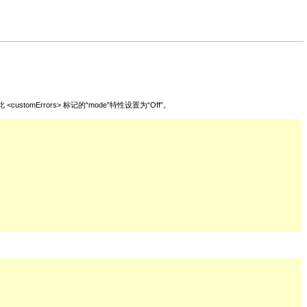
omErrors> 标记的“mode”特性设置为“Off”。